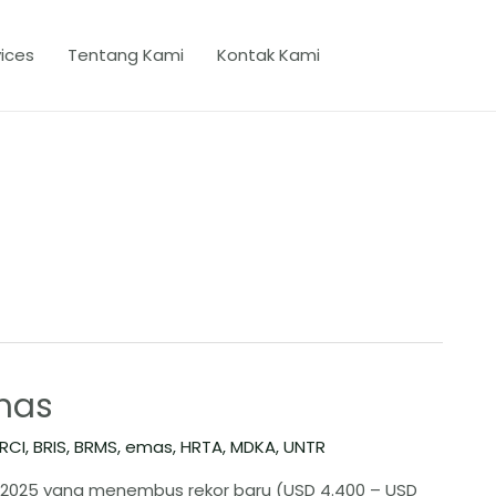
ices
Tentang Kami
Kontak Kami
mas
RCI
,
BRIS
,
BRMS
,
emas
,
HRTA
,
MDKA
,
UNTR
 2025 yang menembus rekor baru (USD 4.400 – USD