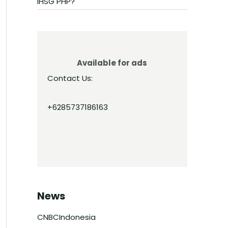
IHSG PHP?
Available for ads
Contact Us:
+6285737186163
News
CNBCIndonesia