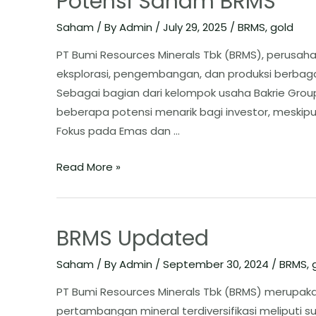
Potensi Saham BRMS
Saham
/ By
Admin
/
July 29, 2025
/
BRMS
,
gold
​PT Bumi Resources Minerals Tbk (BRMS), perusa
eksplorasi, pengembangan, dan produksi berbaga
Sebagai bagian dari kelompok usaha Bakrie Group
beberapa potensi menarik bagi investor, meskipun j
Fokus pada Emas dan …
Read More »
BRMS Updated
Saham
/ By
Admin
/
September 30, 2024
/
BRMS
,
PT Bumi Resources Minerals Tbk (BRMS) merupa
pertambangan mineral terdiversifikasi meliputi 