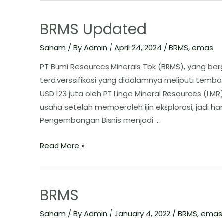
BRMS Updated
Saham
/ By
Admin
/
April 24, 2024
/
BRMS
,
emas
PT Bumi Resources Minerals Tbk (BRMS), yang b
terdiverssifikasi yang didalamnya meliputi temb
USD 123 juta oleh PT Linge Mineral Resources (L
usaha setelah memperoleh ijin eksplorasi, jadi ha
Pengembangan Bisnis menjadi …
Read More »
BRMS
Saham
/ By
Admin
/
January 4, 2022
/
BRMS
,
emas