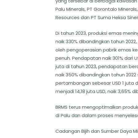
yang tersebar di berbagai kawasan d
Palu Minerals, PT Gorontalo Minerals, 
Resources dan PT Suma Heksa Sinerg
Di tahun 2023, produksi emas menin
naik 330% dibandingkan tahun 2022, s
oleh pengoperasian pabrik emas ke
penuh. Pendapatan naik 301% dari US
juta di tahun 2023, pendapatan bera
naik 350% dibandingkan tahun 2022 
pertambangan sebesar USD 1 juta di
menjadi 14,18 juta USD, naik 3,65% d
BRMS terus mengoptimalkan produk
di Palu dan dalam proses menyelesai
Cadangan Bijih dan Sumber Daya Mi