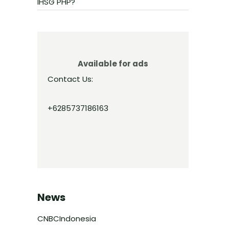
IHSG PHP?
Available for ads
Contact Us:
+6285737186163
News
CNBCIndonesia