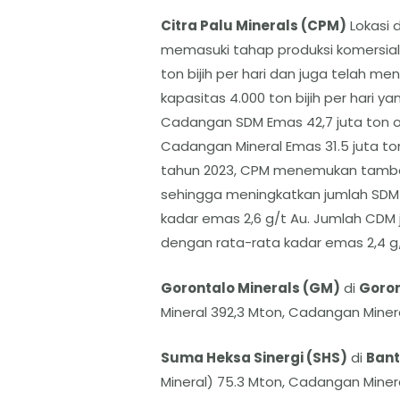
Citra Palu Minerals (CPM)
Lokasi 
memasuki tahap produksi komersial
ton bijih per hari dan juga telah m
kapasitas 4.000 ton bijih per hari 
Cadangan SDM Emas 42,7 juta ton or
Cadangan Mineral Emas 31.5 juta ton 
tahun 2023, CPM menemukan tamba
sehingga meningkatkan jumlah SDM m
kadar emas 2,6 g/t Au. Jumlah CDM j
dengan rata-rata kadar emas 2,4 g/
Gorontalo Minerals (GM)
di
Goron
Mineral 392,3 Mton, Cadangan Miner
Suma Heksa Sinergi (SHS)
di
Ban
Mineral) 75.3 Mton, Cadangan Minera