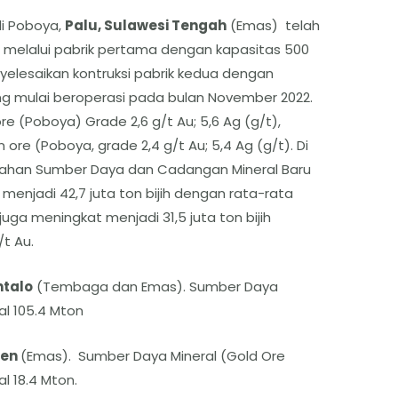
di Poboya,
Palu, Sulawesi Tengah
(Emas) telah
 melalui pabrik pertama dengan kapasitas 500
enyelesaikan kontruksi pabrik kedua dengan
yang mulai beroperasi pada bulan November 2022.
e (Poboya) Grade 2,6 g/t Au; 5,6 Ag (g/t),
ore (Poboya, grade 2,4 g/t Au; 5,4 Ag (g/t). Di
han Sumber Daya dan Cadangan Mineral Baru
enjadi 42,7 juta ton bijih dengan rata-rata
uga meningkat menjadi 31,5 juta ton bijih
t Au.
talo
(Tembaga dan Emas). Sumber Daya
al 105.4 Mton
ten
(Emas). Sumber Daya Mineral (Gold Ore
l 18.4 Mton.