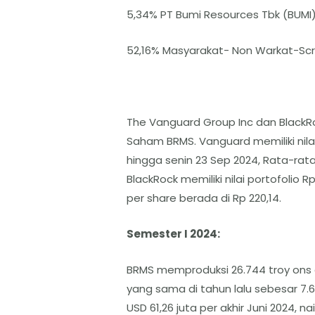
5,34% PT Bumi Resources Tbk (BUMI
52,16% Masyarakat- Non Warkat-Scr
The Vanguard Group Inc dan Black
Saham BRMS. Vanguard memiliki nilai
hingga senin 23 Sep 2024, Rata-rata
BlackRock memiliki nilai portofolio R
per share berada di Rp 220,14.
Semester I 2024:
BRMS memproduksi 26.744 troy ons a
yang sama di tahun lalu sebesar 7.
USD 61,26 juta per akhir Juni 2024, na