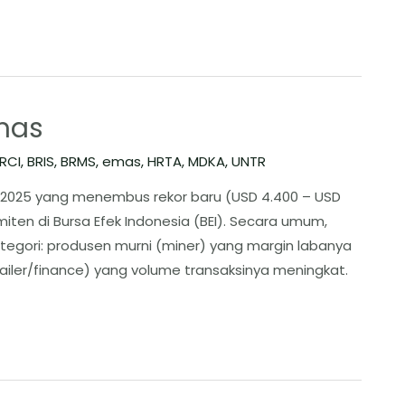
mas
RCI
,
BRIS
,
BRMS
,
emas
,
HRTA
,
MDKA
,
UNTR
 2025 yang menembus rekor baru (USD 4.400 – USD
miten di Bursa Efek Indonesia (BEI). Secara umum,
tegori: produsen murni (miner) yang margin labanya
iler/finance) yang volume transaksinya meningkat. ​