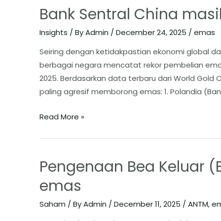
Bank Sentral China mas
Insights
/ By
Admin
/
December 24, 2025
/
emas
Seiring dengan ketidakpastian ekonomi global dan 
berbagai negara mencatat rekor pembelian emas 
2025. ​Berdasarkan data terbaru dari World Gold 
paling agresif memborong emas: ​1. Polandia (Bank
Read More »
Pengenaan Bea Keluar (
emas
Saham
/ By
Admin
/
December 11, 2025
/
ANTM
,
e