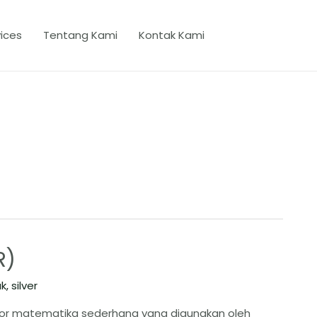
ices
Tentang Kami
Kontak Kami
R)
ak
,
silver
ator matematika sederhana yang digunakan oleh