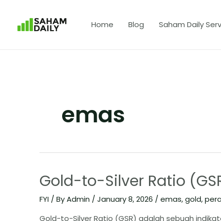
Home
Blog
Saham Daily Serv
emas
Gold-to-Silver Ratio (GS
FYI
/ By
Admin
/
January 8, 2026
/
emas
,
gold
,
per
Gold-to-Silver Ratio (GSR) adalah sebuah indik