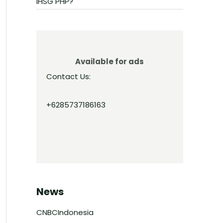
IHSG PHP?
Available for ads
Contact Us:
+6285737186163
News
CNBCIndonesia