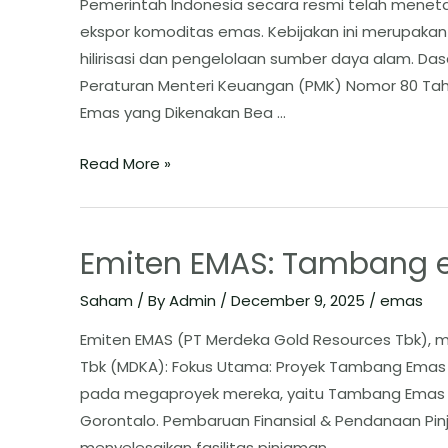
Pemerintah Indonesia secara resmi telah menet
ekspor komoditas emas. Kebijakan ini merupakan
hilirisasi dan pengelolaan sumber daya alam. ​Da
Peraturan Menteri Keuangan (PMK) Nomor 80 Ta
Emas yang Dikenakan Bea …
Read More »
Emiten EMAS: Tambang 
Saham
/ By
Admin
/
December 9, 2025
/
emas
Emiten EMAS (PT Merdeka Gold Resources Tbk), 
Tbk (MDKA): Fokus Utama: Proyek Tambang Emas 
pada megaproyek mereka, yaitu Tambang Emas P
Gorontalo. Pembaruan Finansial & Pendanaan ​Pinj
menyelesaikan fasilitas pinjaman …