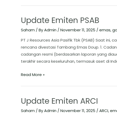
Update Emiten PSAB
Saham
/ By
Admin
/
November 11, 2025
/
emas
,
go
PT J Resources Asia Pasifik Tbk (PSAB) ​Saat ini,
rencana divestasi Tambang Emas Doup. ​1. Cadang
cadangan resmi (berdasarkan laporan yang diau
terakhir secara keseluruhan, termasuk aset di I
Read More »
Update Emiten ARCI
Saham
/ By
Admin
/
November 11, 2025
/
ARCI
,
em