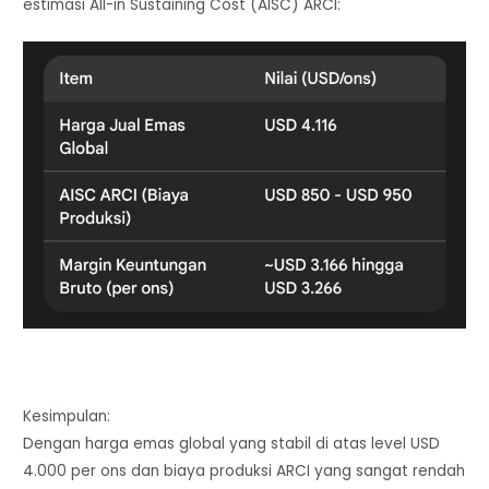
estimasi All-in Sustaining Cost (AISC) ARCI:
Kesimpulan:
​Dengan harga emas global yang stabil di atas level USD
4.000 per ons dan biaya produksi ARCI yang sangat rendah