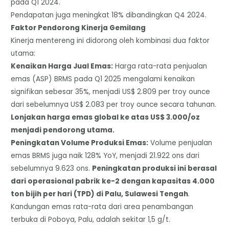
pada Q1 2024.
​Pendapatan juga meningkat 18% dibandingkan Q4 2024.
​Faktor Pendorong Kinerja Gemilang
​Kinerja mentereng ini didorong oleh kombinasi dua faktor
utama:
Kenaikan Harga Jual Emas:
Harga rata-rata penjualan
emas (ASP) BRMS pada Q1 2025 mengalami kenaikan
signifikan sebesar 35%, menjadi US$ 2.809 per troy ounce
dari sebelumnya US$ 2.083 per troy ounce secara tahunan.
Lonjakan harga emas global ke atas US$ 3.000/oz
menjadi pendorong utama.
​Peningkatan Volume Produksi Emas:
Volume penjualan
emas BRMS juga naik 128% YoY, menjadi 21.922 ons dari
sebelumnya 9.623 ons.
Peningkatan produksi ini berasal
dari operasional pabrik ke-2 dengan kapasitas 4.000
ton bijih per hari (TPD) di Palu, Sulawesi Tengah
.
Kandungan emas rata-rata dari area penambangan
terbuka di Poboya, Palu, adalah sekitar 1,5 g/t.