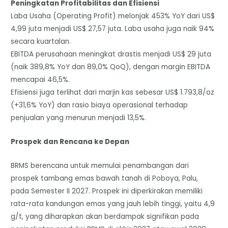
​Peningkatan Profitabilitas dan Efisiensi
​Laba Usaha (Operating Profit) melonjak 453% YoY dari US$
4,99 juta menjadi US$ 27,57 juta. Laba usaha juga naik 94%
secara kuartalan.
​EBITDA perusahaan meningkat drastis menjadi US$ 29 juta
(naik 389,8% YoY dan 89,0% QoQ), dengan margin EBITDA
mencapai 46,5%.
​Efisiensi juga terlihat dari marjin kas sebesar US$ 1.793,8/oz
(+31,6% YoY) dan rasio biaya operasional terhadap
penjualan yang menurun menjadi 13,5%.
​Prospek dan Rencana ke Depan
​BRMS berencana untuk memulai penambangan dari
prospek tambang emas bawah tanah di Poboya, Palu,
pada Semester II 2027. Prospek ini diperkirakan memiliki
rata-rata kandungan emas yang jauh lebih tinggi, yaitu 4,9
g/t, yang diharapkan akan berdampak signifikan pada