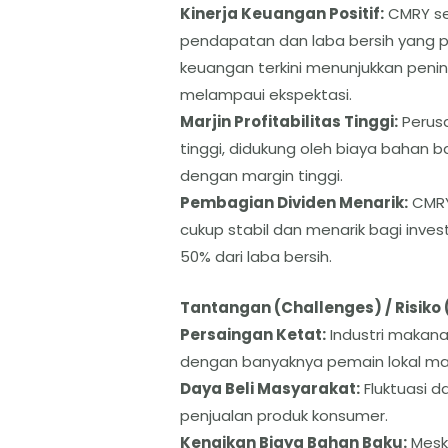
​Kinerja Keuangan Positif:
CMRY se
pendapatan dan laba bersih yang po
keuangan terkini menunjukkan peni
melampaui ekspektasi.
Marjin Profitabilitas Tinggi:
Perus
tinggi, didukung oleh biaya bahan 
dengan margin tinggi.
​Pembagian Dividen Menarik:
CMRY
cukup stabil dan menarik bagi invest
50% dari laba bersih.
​Tantangan (Challenges) / Risiko 
Persaingan Ketat:
Industri makana
dengan banyaknya pemain lokal mau
​Daya Beli Masyarakat:
Fluktuasi 
penjualan produk konsumer.
​Kenaikan Biaya Bahan Baku:
Meski