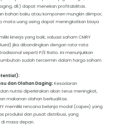
ging, dll.) dapat menekan profitabilitas.
n bahan baku atau komponen mungkin diimpor,
adap mata uang asing dapat meningkatkan biaya
liki kinerja yang baik, valuasi saham CMRY
alued) jika dibandingkan dengan rata-rata
radisional seperti P/E Ratio. Ini menunjukkan
rtumbuhan sudah tercermin dalam harga saham
tential):
su dan Olahan Daging:
Kesadaran
an nutrisi diperkirakan akan terus meningkat,
an makanan olahan berkualitas.
Y memiliki rencana belanja modal (capex) yang
 produksi dan pusat distribusi, yang
 di masa depan.