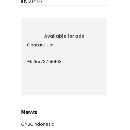
IHSG PHP?
Available for ads
Contact Us:
+6285737186163
News
CNBCIndonesia