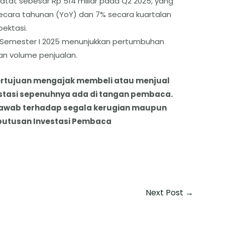
atat sebesar Rp 514 miliar pada Q2 2025, yang
secara tahunan (YoY) dan 7% secara kuartalan
ektasi.
di Semester I 2025 menunjukkan pertumbuhan
tan volume penjualan.
k bertujuan mengajak membeli atau menjual
stasi sepenuhnya ada di tangan pembaca.
jawab terhadap segala kerugian maupun
putusan Investasi Pembaca
Next Post
→