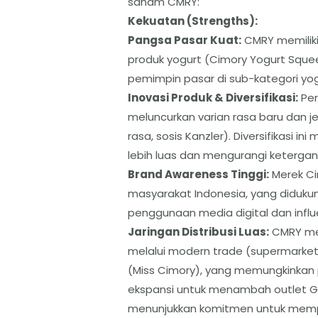
saham CMRY:
​Kekuatan (Strengths):
​Pangsa Pasar Kuat:
CMRY memiliki
produk yogurt (Cimory Yogurt Squee
pemimpin pasar di sub-kategori yog
​Inovasi Produk & Diversifikasi:
Per
meluncurkan varian rasa baru dan j
rasa, sosis Kanzler). Diversifikas
lebih luas dan mengurangi ketergan
​Brand Awareness Tinggi:
Merek Ci
masyarakat Indonesia, yang diduku
penggunaan media digital dan influ
​Jaringan Distribusi Luas:
CMRY memi
melalui modern trade (supermarket, 
(Miss Cimory), yang memungkinkan
ekspansi untuk menambah outlet Ge
menunjukkan komitmen untuk memp