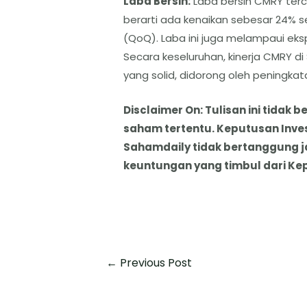
​Laba Bersih:
Laba bersih CMRY terc
berarti ada kenaikan sebesar 24% 
(QoQ). Laba ini juga melampaui eksp
​Secara keseluruhan, kinerja CMRY 
yang solid, didorong oleh peningka
Disclaimer On: Tulisan ini tida
saham tertentu. Keputusan Inve
Sahamdaily tidak bertanggung 
keuntungan yang timbul dari Ke
←
Previous Post