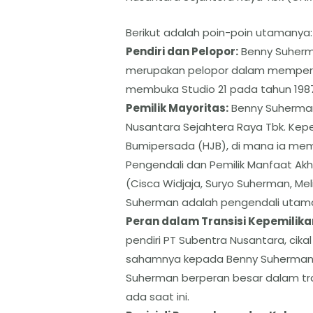
Berikut adalah poin-poin utamanya:
​Pendiri dan Pelopor:
Benny Suherma
merupakan pelopor dalam memperke
membuka Studio 21 pada tahun 1987,
​Pemilik Mayoritas:
Benny Suherma
Nusantara Sejahtera Raya Tbk. Kepe
Bumipersada (HJB), di mana ia m
​Pengendali dan Pemilik Manfaat A
(Cisca Widjaja, Suryo Suherman, Me
Suherman adalah pengendali utama 
​Peran dalam Transisi Kepemilika
pendiri PT Subentra Nusantara, cik
sahamnya kepada Benny Suherman da
Suherman berperan besar dalam tra
ada saat ini.