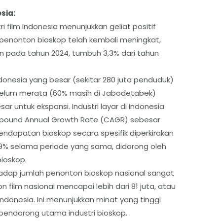
sia:
ri film Indonesia menunjukkan geliat positif
penonton bioskop telah kembali meningkat,
n pada tahun 2024, tumbuh 3,3% dari tahun
donesia yang besar (sekitar 280 juta penduduk)
elum merata (60% masih di Jabodetabek)
r untuk ekspansi. Industri layar di Indonesia
pound Annual Growth Rate (CAGR) sebesar
Pendapatan bioskop secara spesifik diperkirakan
% selama periode yang sama, didorong oleh
bioskop.
rhadap jumlah penonton bioskop nasional sangat
n film nasional mencapai lebih dari 81 juta, atau
Indonesia. Ini menunjukkan minat yang tinggi
pendorong utama industri bioskop.