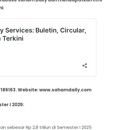
i:
7186163. Website: www.sahamdaily.com
er I 2025:
sebesar Rp 2,8 triliun di Semester I 2025