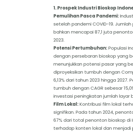
​1. Prospek Industri Bioskop Indone
​Pemulihan Pasca Pandemi:
Indust
setelah pandemi COVID-19. Jumlah 
bahkan mencapai 87,1 juta penonto
2023.
​Potensi Pertumbuhan:
Populasi In
dengan persebaran bioskop yang b
menunjukkan potensi pasar yang besa
diproyeksikan tumbuh dengan Com
6,13% dari tahun 2023 hingga 2027. 
tumbuh dengan CAGR sebesar 15,09
investasi peningkatan jumlah layar 
​Film Lokal:
Kontribusi film lokal te
signifikan. Pada tahun 2024, penonto
67% dari total penonton bioskop di 
terhadap konten lokal dan menjadi 