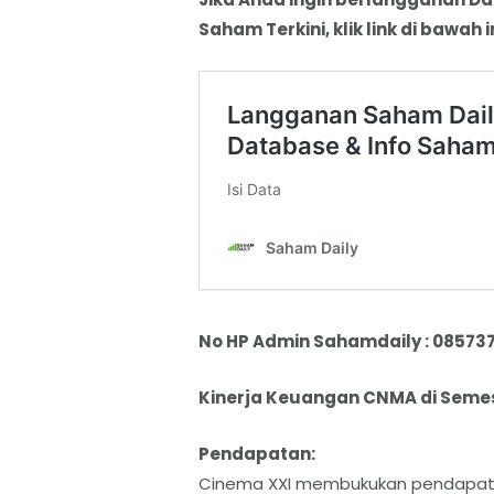
Saham Terkini, klik link di bawah in
No HP Admin Sahamdaily : 08573
Kinerja Keuangan CNMA di Semest
​Pendapatan:
​Cinema XXI membukukan pendapatan 