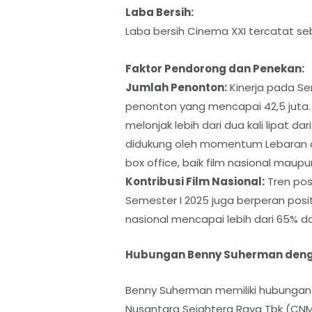
​Laba Bersih:
​Laba bersih Cinema XXI tercatat se
​Faktor Pendorong dan Penekan:
​Jumlah Penonton:
Kinerja pada Se
penonton yang mencapai 42,5 juta.
melonjak lebih dari dua kali lipat da
didukung oleh momentum Lebaran d
box office, baik film nasional maupu
​Kontribusi Film Nasional:
Tren posi
Semester I 2025 juga berperan posit
nasional mencapai lebih dari 65% da
​​Hubungan Benny Suherman de
Benny Suherman memiliki hubungan
Nusantara Sejahtera Raya Tbk (CNMA