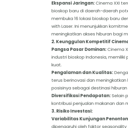
​Ekspansi Jaringan:
Cinema XXI ter
bioskop baru di daerah-daerah pote
membuka 16 lokasi bioskop baru de
with Laser. Ini menunjukkan komit
meningkatkan akses hiburan bagi m
​2. Keunggulan Kompetitif Cinema
​Pangsa Pasar Dominan:
Cinema XX
industri bioskop Indonesia, memili
kuat.
​Pengalaman dan Kualitas:
Dengan
terus berinovasi dan meningkatkan
posisinya sebagai destinasi hiburan p
​Diversifikasi Pendapatan:
Selain 
kontribusi penjualan makanan dan m
​3. Risiko Investasi:
​Variabilitas Kunjungan Penonton
dipengaruhi oleh faktor seasonalit