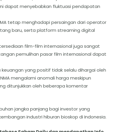
al ini dapat menyebabkan fluktuasi pendapatan
MA tetap menghadapi persaingan dari operator
ang baru, serta platform streaming digital
.
ersediaan film-film internasional juga sangat
angan pemulihan pasar film internasional dapat
 keuangan yang positif tidak selalu dihargai oleh
CNMA mengalami anomali harga meskipun
ang ditunjukkan oleh beberapa komentar
han jangka panjang bagi investor yang
mbangan industri hiburan bioskop di Indonesia.
atabase Saham Daily dan mendapatkan Info