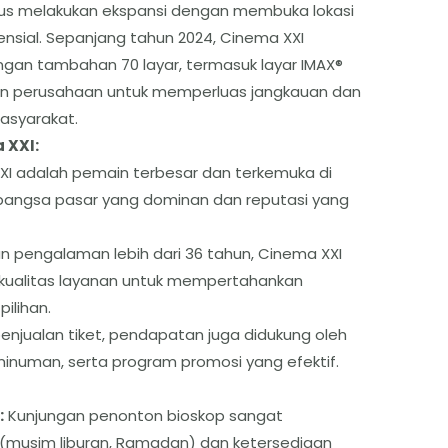
us melakukan ekspansi dengan membuka lokasi
nsial. Sepanjang tahun 2024, Cinema XXI
ngan tambahan 70 layar, termasuk layar IMAX®
men perusahaan untuk memperluas jangkauan dan
asyarakat.
 XXI:
I adalah pemain terbesar dan terkemuka di
ki pangsa pasar yang dominan dan reputasi yang
 pengalaman lebih dari 36 tahun, Cinema XXI
 kualitas layanan untuk mempertahankan
ilihan.
penjualan tiket, pendapatan juga didukung oleh
inuman, serta program promosi yang efektif.
:
Kunjungan penonton bioskop sangat
y (musim liburan, Ramadan) dan ketersediaan