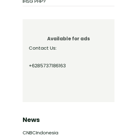
IHSG PHP?
Available for ads
Contact Us:
+6285737186163
News
CNBCIndonesia