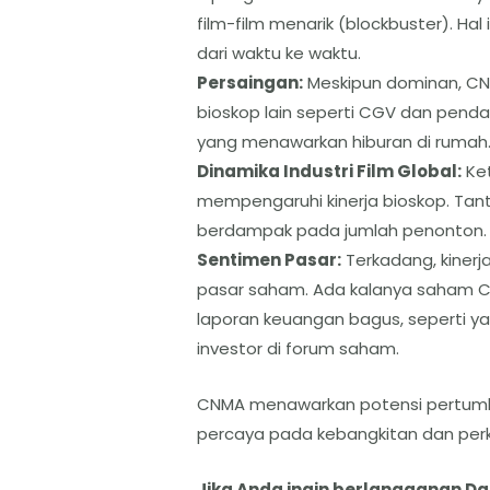
film-film menarik (blockbuster). H
dari waktu ke waktu.
​Persaingan:
Meskipun dominan, CN
bioskop lain seperti CGV dan pendat
yang menawarkan hiburan di rumah
​Dinamika Industri Film Global:
Ket
mempengaruhi kinerja bioskop. Tant
berdampak pada jumlah penonton.
​Sentimen Pasar:
Terkadang, kinerja
pasar saham. Ada kalanya saham 
laporan keuangan bagus, seperti y
investor di forum saham.
CNMA menawarkan potensi pertumbu
percaya pada kebangkitan dan perke
Jika Anda ingin berlangganan D