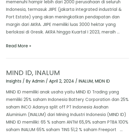
memenuhi hampir lebih dari 2000 perusahaan di seluruh
Indonesia, termasuk JIIPE (jakarta integrated industrial &
Port Estate) yang akan meningkatkan pendapatan dan
margin dari AKRA. JIIPE memiliki luas 3000 hektar yang
berlokasi di Gresik. AKRA hingga Kuartal I 2023, meraih …
Read More »
MIND ID, INALUM
Insights
/ By
Admin
/
April 2, 2024
/
INALUM
,
MIDN ID
MIND ID memiliki anak usaha yaitu MIND ID Trading yang
memiliki 25% saham Indonesia Battery Corporation dan 25%
saham INCO Adanya split off PT Indonesia Asahan
Aluminium (INALUM) dari Mining Industri Indonesia (MIND ID)
MIND ID memiliki: 65 % saham ANTM 65,9% saham PTBA 100%
saham INALUM 65% saham TINS 51,2 % saham Freeport …