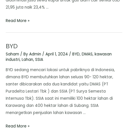
didominasi jasa sewa kapal untuk gas alam cair senilai USD
21,95 juta naik 23,4% …
Read More »
BYD
Saham
/ By
Admin
/
April 1, 2024
/
BYD
,
DMAS
,
kawasan
industri
,
Lahan
,
SSIA
BYD sedang mencari lokasi untuk pabriknya di Indonesia,
dimana BYD membutuhkan lahan seluas 90- 120 hektar,
santer dibicarakan ada dua kandidat yaitu DMAS (PT
Puradelta Lestari Tbk ) dan SSIA (PT Surya Semesta
Internusa Tbk). SSIA saat ini memiliki 100 hektar lahan di
Karawang dan 400 hektar lahan di Subang. SSIA
menargetkan penjualan lahan kawasan …
Read More »