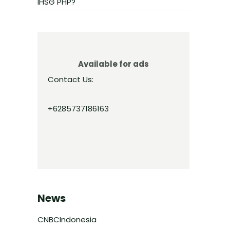
IHSG PHP?
Available for ads
Contact Us:
+6285737186163
News
CNBCIndonesia