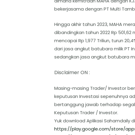
dimana kemitraan MAHA dengan KJA 
bekerjasama dengan PT Multi Tamba
Hingga akhir tahun 2023, MAHA meraih
dibandingkan tahun 2022 Rp 501,62 
mencapai Rp 1,977 Triliun, turun 20
dari jasa angkut batubara milik PT In
sedangkan jasa angkut batubara mili
Disclaimer ON :
Masing-masing Trader/ Investor ber
keputusan Investasi sepenuhnya ada
bertanggung jawab terhadap segal
Keputusan Trader / Investor.
Yuk download Aplikasi Sahamdaily d
https://play.google.com/store/
app