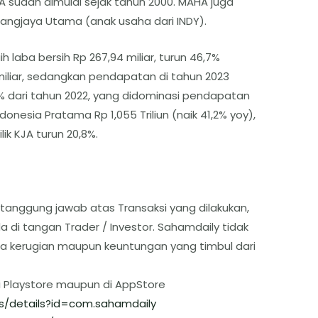
sudah dimulai sejak tahun 2000. MAHA juga
ngjaya Utama (anak usaha dari INDY).
 laba bersih Rp 267,94 miliar, turun 46,7%
miliar, sedangkan pendapatan di tahun 2023
,4% dari tahun 2022, yang didominasi pendapatan
donesia Pratama Rp 1,055 Triliun (naik 41,2% yoy),
k KJA turun 20,8%.
tanggung jawab atas Transaksi yang dilakukan,
 di tangan Trader / Investor. Sahamdaily tidak
a kerugian maupun keuntungan yang timbul dari
i Playstore maupun di AppStore
s/details?id=com.sahamdaily