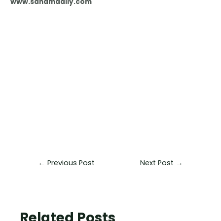
www.sahamdaily.com
←
Previous Post
Next Post
→
Related Posts