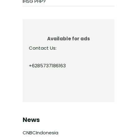
IHSG PHP?
Available for ads
Contact Us:
+6285737186163
News
CNBCIndonesia