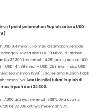
tinya
1 point pelemahan Rupiah setara USD
int)
h USD 8,4 miliar. Jika mau disamakan periode
dangan Devisa sisa USD 19 Miliar, itu artinya
an Rp 32.300 (melemah 14.261 point) setara USD
= USD 144,89 miliar – USD 125 miliar = sisa USD
isa era krismon 1998). Jadi selama Rupiah tidak
sih “aman” ya.
Saat ini nilai tukar Rupiah di
) masih jauh dari 32.300.
 ke 17.000 artinya melemah 639%. Jika asumsi
 16.720 ke 32.300 artinya melemah 93%.