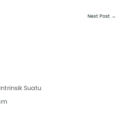
Next Post
→
 Intrinsik Suatu
am