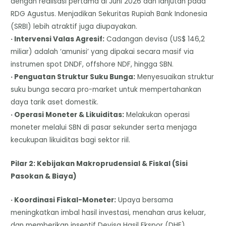
dengan realisasi pertama di Juni 2026 dan lanjutan pada
RDG Agustus. Menjadikan Sekuritas Rupiah Bank Indonesia
(SRBI) lebih atraktif juga diupayakan.
· Intervensi Valas Agresif:
Cadangan devisa (US$ 146,2
miliar) adalah ‘amunisi’ yang dipakai secara masif via
instrumen spot DNDF, offshore NDF, hingga SBN.
· Penguatan Struktur Suku Bunga:
Menyesuaikan struktur
suku bunga secara pro-market untuk mempertahankan
daya tarik aset domestik.
· Operasi Moneter & Likuiditas:
Melakukan operasi
moneter melalui SBN di pasar sekunder serta menjaga
kecukupan likuiditas bagi sektor riil.
Pilar 2: Kebijakan Makroprudensial & Fiskal (Sisi
Pasokan & Biaya)
· Koordinasi Fiskal-Moneter:
Upaya bersama
meningkatkan imbal hasil investasi, menahan arus keluar,
dan memberikan insentif Devisa Hasil Ekspor (DHE).