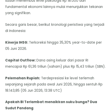
sudah menembus level psikologis Rp 18.000 dan
fundamental ekonomi lainnya mulai menunjukkan tekanan
yang signifikan.
Secara garis besar, berikut kronologi peristiwa yang terjadi
di Indonesia:
Kinerja IHSG:
Terkoreksi hingga 35,30% year-to-date per
05 Juni 2026.
Capital Outflow:
Dana asing keluar dari pasar RI
mencapai Rp 61,36 triliun (saham) plus Rp 15,43 triliun (SBN).
Pelemahan Rupiah:
Terdepresiasi ke level terlemah
sepanjang sejarah pada awal Juni 2026, hingga sentuh Rp
18.143,85 (05 Jun 2026, 13:38 UTC)
Apakah BI Terlambat menaikkan suku bunga? Dua
Sudut Pandang