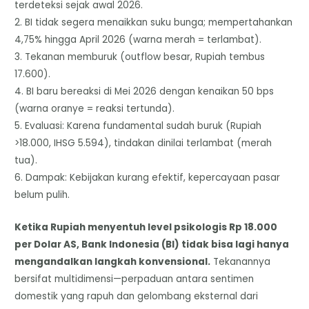
terdeteksi sejak awal 2026.
2. BI tidak segera menaikkan suku bunga; mempertahankan
4,75% hingga April 2026 (warna merah = terlambat).
3. Tekanan memburuk (outflow besar, Rupiah tembus
17.600).
4. BI baru bereaksi di Mei 2026 dengan kenaikan 50 bps
(warna oranye = reaksi tertunda).
5. Evaluasi: Karena fundamental sudah buruk (Rupiah
>18.000, IHSG 5.594), tindakan dinilai terlambat (merah
tua).
6. Dampak: Kebijakan kurang efektif, kepercayaan pasar
belum pulih.
Ketika Rupiah menyentuh level psikologis Rp 18.000
per Dolar AS, Bank Indonesia (BI) tidak bisa lagi hanya
mengandalkan langkah konvensional.
Tekanannya
bersifat multidimensi—perpaduan antara sentimen
domestik yang rapuh dan gelombang eksternal dari