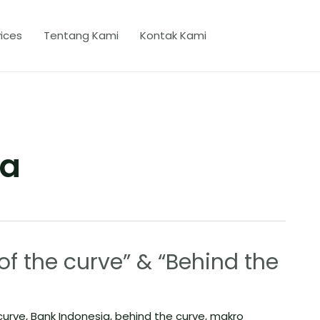
ices
Tentang Kami
Kontak Kami
ia
of the curve” & “Behind the
curve
,
Bank Indonesia
,
behind the curve
,
makro