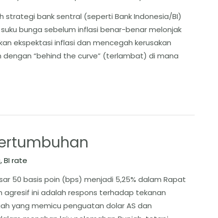
h strategi bank sentral (seperti Bank Indonesia/BI)
n suku bunga sebelum inflasi benar-benar melonjak
an ekspektasi inflasi dan mencegah kerusakan
an dengan “behind the curve” (terlambat) di mana
. Pertumbuhan
a
,
BI rate
esar 50 basis poin (bps) menjadi 5,25% dalam Rapat
 agresif ini adalah respons terhadap tekanan
Tengah yang memicu penguatan dolar AS dan