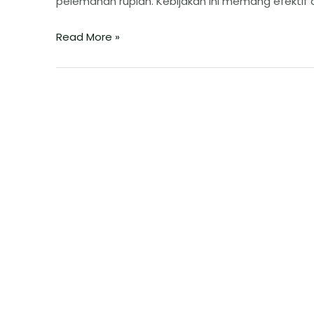
pelemahan rupiah. Kebijakan ini memang efektif
Read More »