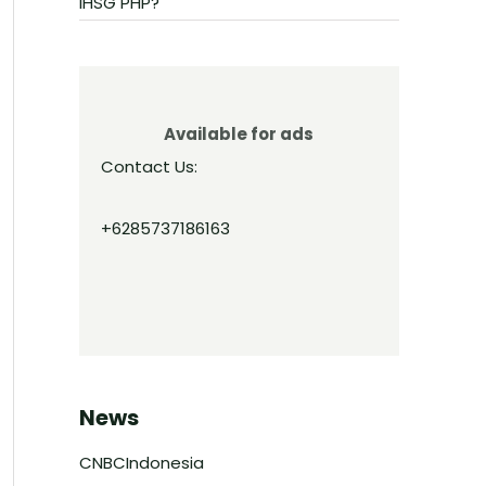
IHSG PHP?
Available for ads
Contact Us:
+6285737186163
News
CNBCIndonesia