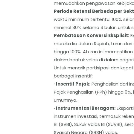
memudahkan pengawasan kebijaka
Periode Retensi Berbeda per Sekt
waktu minimum tertentu: 100% selam
minimal 30% selama 3 bulan untuk s
Pembatasan Konversi Eksplisit:
Ek
mereka ke dalam Rupiah, turun da
hingga 100%. Aturan ini memastikan
dalam bentuk valas di dalam negeri
Untuk menarik partisipasi dan kepa
berbagai insentif:
· Insentif Pajak:
Penghasilan dari i
Pajak Penghasilan (PPh) hingga 0%, 
umumnya.
· Instrumentasi Beragam:
Eksport
instrumen investasi, termasuk reken
BI (SVBI), Sukuk Valas BI (SUVBI), s
Syariah Negara (SBSN) valas.