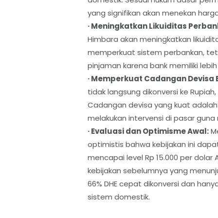
yang signifikan akan menekan harg
· Meningkatkan Likuiditas Perban
Himbara akan meningkatkan likuidita
memperkuat sistem perbankan, tet
pinjaman karena bank memiliki lebih
· Memperkuat Cadangan Devisa B
tidak langsung dikonversi ke Rupia
Cadangan devisa yang kuat adalah “
melakukan intervensi di pasar guna 
· Evaluasi dan Optimisme Awal:
Me
optimistis bahwa kebijakan ini da
mencapai level Rp 15.000 per dolar 
kebijakan sebelumnya yang menunju
66% DHE cepat dikonversi dan hany
sistem domestik.