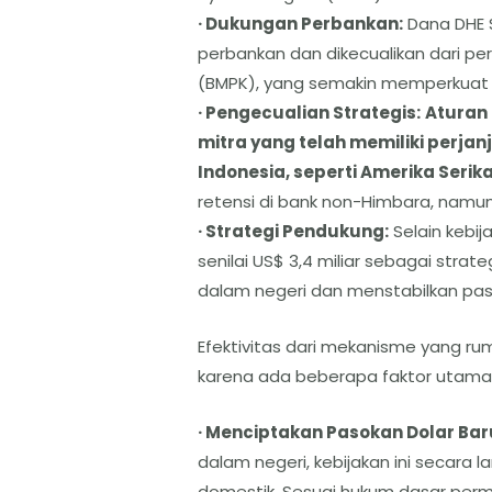
· Dukungan Perbankan:
Dana DHE S
perbankan dan dikecualikan dari p
(BMPK), yang semakin memperkuat p
· Pengecualian Strategis:
Aturan 
mitra yang telah memiliki perja
Indonesia, seperti Amerika Serika
retensi di bank non-Himbara, namu
· Strategi Pendukung:
Selain kebij
senilai US$ 3,4 miliar sebagai str
dalam negeri dan menstabilkan pasar
Efektivitas dari mekanisme yang rum
karena ada beberapa faktor utama 
· Menciptakan Pasokan Dolar Bar
dalam negeri, kebijakan ini secara
domestik. Sesuai hukum dasar per