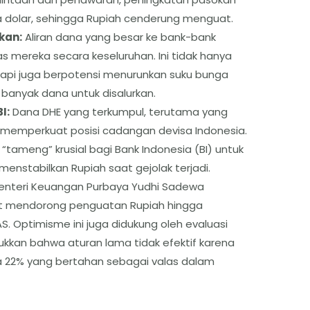
a dolar, sehingga Rupiah cenderung menguat.
kan:
Aliran dana yang besar ke bank-bank
s mereka secara keseluruhan. Ini tidak hanya
api juga berpotensi menurunkan suku bunga
 banyak dana untuk disalurkan.
I:
Dana DHE yang terkumpul, terutama yang
h, memperkuat posisi cadangan devisa Indonesia.
tameng” krusial bagi Bank Indonesia (BI) untuk
menstabilkan Rupiah saat gejolak terjadi.
nteri Keuangan Purbaya Yudhi Sadewa
pat mendorong penguatan Rupiah hingga
AS. Optimisme ini juga didukung oleh evaluasi
kkan bahwa aturan lama tidak efektif karena
a 22% yang bertahan sebagai valas dalam