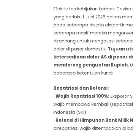
Efektivitas kebijakan terbaru Devis
yang berlaku 1 Juni 2026 dalam mem
pada seberapa disiplin eksportir me
seberapa masif mereka mengonversi 
dirancang untuk mengatasi keboco
dolar di pasar domestik.
Tujuan ut
ketersediaan dolar AS di pasar 
mendorong penguatan Rupiah.
U
beberapa ketentuan kunci:
Repatriasi dan Retensi:
· Wajib Repatriasi 100%:
Eksportir 
wajib membawa kembali (repatrias
Indonesia (SKI).
· Retensi di Himpunan Bank Milik
direpatriasi wajib ditempatkan di b