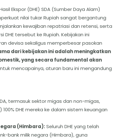
a Hasil Ekspor (DHE) SDA (Sumber Daya Alam)
perkuat nilai tukar Rupiah sangat bergantung
njalankan kewajiban repatriasi dan retensi, serta
DHE tersebut ke Rupiah. Kebijakan ini
ran devisa sekaligus memperbesar pasokan
ama dari kebijakan ini adalah meningkatkan
domestik, yang secara fundamental akan
ntuk mencapainya, aturan baru ini mengandung
SDA, termasuk sektor migas dan non-migas,
i) 100% DHE mereka ke dalam sistem keuangan
 Negara (Himbara):
Seluruh DHE yang telah
ank-bank milik negara (Himbara), guna