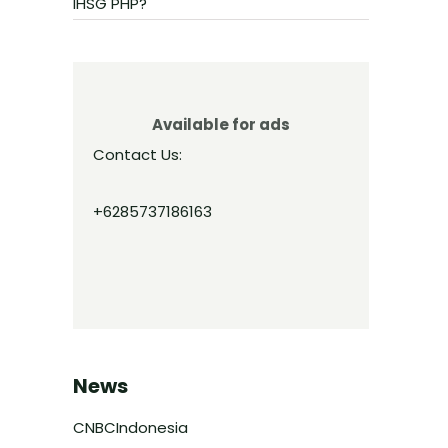
IHSG PHP?
Available for ads
Contact Us:
+6285737186163
News
CNBCIndonesia