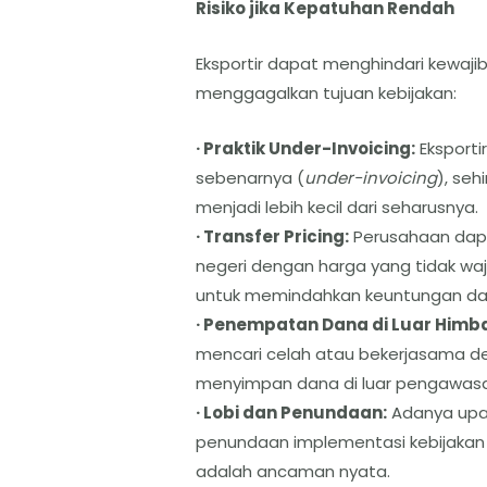
Risiko jika Kepatuhan Rendah
Eksportir dapat menghindari kewaji
menggagalkan tujuan kebijakan:
· Praktik Under-Invoicing:
Eksporti
sebenarnya (
under-invoicing
), seh
menjadi lebih kecil dari seharusnya.
· Transfer Pricing:
Perusahaan dapat
negeri dengan harga yang tidak waj
untuk memindahkan keuntungan dan 
· Penempatan Dana di Luar Himb
mencari celah atau bekerjasama d
menyimpan dana di luar pengawasa
· Lobi dan Penundaan:
Adanya upay
penundaan implementasi kebijakan m
adalah ancaman nyata.