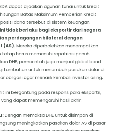
DA dapat dijadikan agunan tunai untuk kredit
erhitungan Batas Maksimum Pemberian Kredit
osisi dana tersebut di sistem keuangan.
ini tidak berlaku bagi eksportir dari negara
njian perdagangan bilateral dengan
t (AS).
Mereka diperbolehkan menempatkan
n tetap harus memenuhi repatriasi penuh.
akan DHE, pemerintah juga menjual global bond
ategi tambahan untuk menambah pasokan dolar di
 obligasi agar menarik kembali investor asing.
it ini bergantung pada respons para eksportir,
yang dapat memengaruhi hasil akhir:
u:
Dengan memaksa DHE untuk disimpan di
 langsung meningkatkan pasokan dolar AS di pasar
mintaan dan penawaran, peningkatan pasokan