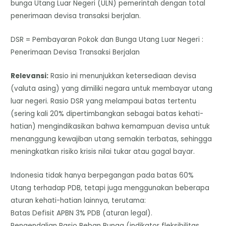
bunga Utang Luar Negeri (ULN) pemerintah dengan total
penerimaan devisa transaksi berjalan.
DSR = Pembayaran Pokok dan Bunga Utang Luar Negeri :
Penerimaan Devisa Transaksi Berjalan
Relevansi:
Rasio ini menunjukkan ketersediaan devisa
(valuta asing) yang dimiliki negara untuk membayar utang
luar negeri. Rasio DSR yang melampaui batas tertentu
(sering kali 20% dipertimbangkan sebagai batas kehati-
hatian) mengindikasikan bahwa kemampuan devisa untuk
menanggung kewajiban utang semakin terbatas, sehingga
meningkatkan risiko krisis nilai tukar atau gagal bayar.
​Indonesia tidak hanya berpegangan pada batas 60%
Utang terhadap PDB, tetapi juga menggunakan beberapa
aturan kehati-hatian lainnya, terutama:
​Batas Defisit APBN 3% PDB (aturan legal).
​Pengendalian Rasio Beban Bunga (indikator fleksibilitas