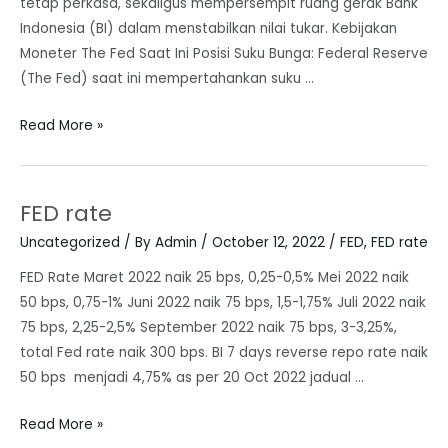
tetap perkasa, sekaligus mempersempit ruang gerak Bank
Indonesia (BI) dalam menstabilkan nilai tukar. Kebijakan
Moneter The Fed Saat Ini Posisi Suku Bunga: Federal Reserve
(The Fed) saat ini mempertahankan suku …
Read More »
FED rate
Uncategorized
/ By
Admin
/
October 12, 2022
/
FED
,
FED rate
FED Rate Maret 2022 naik 25 bps, 0,25-0,5% Mei 2022 naik
50 bps, 0,75-1% Juni 2022 naik 75 bps, 1,5-1,75% Juli 2022 naik
75 bps, 2,25-2,5% September 2022 naik 75 bps, 3-3,25%,
total Fed rate naik 300 bps. BI 7 days reverse repo rate naik
50 bps menjadi 4,75% as per 20 Oct 2022 jadual …
Read More »