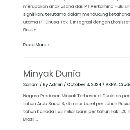
merupakan anak usaha dari PT Pertamina Hulu Ener
signifikan, terutama dalam mendukung ketahanan 
utama PT Elnusa Tbk: ​1. Integrasi dengan Ekosis
Elnusa …
Read More »
Minyak Dunia
Saham
/ By
Admin
/
October 3, 2024
/
AKRA
,
Crude
Negara Produsen Minyak Terbesar di Dunia as per M
tahun Arab Saudi 3,73 miliar barel per tahun Rusia 2
tahun Kanada 1,52 miliar barel per tahun Irak 1,26 m
Brazil …