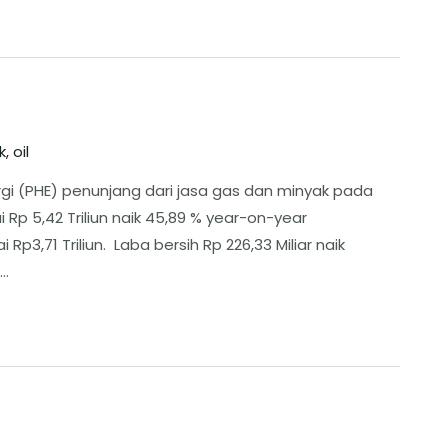
k
,
oil
rgi (PHE) penunjang dari jasa gas dan minyak pada
Rp 5,42 Triliun naik 45,89 % year-on-year
p3,71 Triliun. Laba bersih Rp 226,33 Miliar naik
 …