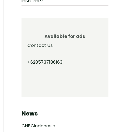
IHSG PHP?
Available for ads
Contact Us:
+6285737186163
News
CNBCIndonesia