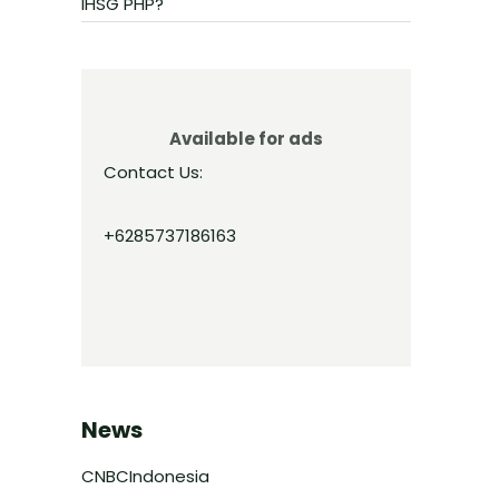
IHSG PHP?
Available for ads
Contact Us:
+6285737186163
News
CNBCIndonesia