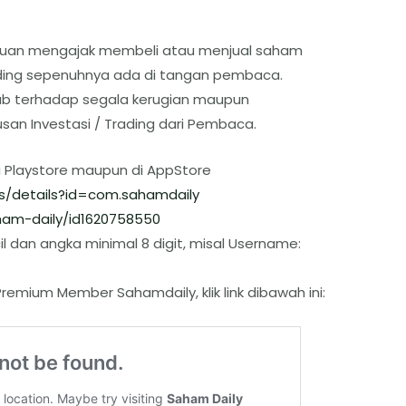
ertujuan mengajak membeli atau menjual saham
rading sepenuhnya ada di tangan pembaca.
ab terhadap segala kerugian maupun
san Investasi / Trading dari Pembaca.
i Playstore maupun di AppStore
s/details?id=com.sahamdaily
am-daily/id1620758550
l dan angka minimal 8 digit, misal Username:
remium Member Sahamdaily, klik link dibawah ini: