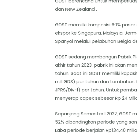
GDST berencana untuk memperluas 
dan New Zealand .
GDST memiliki komposisi 60% pasar
ekspor ke Singapura, Malaysia, Jer
Spanyol melalui pelabuhan Belgia d
GDST sedang membangun Pabrik Plate
akhir tahun 2023, pabrik ini akan mem
tahun. Saat ini GDST memiliki kapas
mill GDS) per tahun dan tambahan ka
JPRS/Div-1) per tahun. Untuk pemba
menyerap capex sebesar Rp 24 Miliar
Sepanjang Semester I 2022, GDST mera
52% dibandingkan periode yang sam
Laba periode berjalan Rp134,40 miliar 