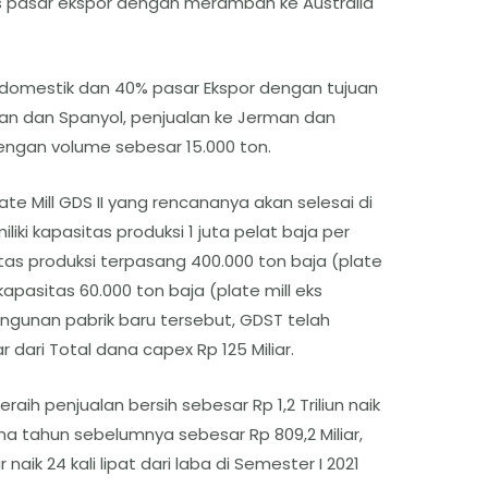
pasar ekspor dengan merambah ke Australia
 domestik dan 40% pasar Ekspor dengan tujuan
man dan Spanyol, penjualan ke Jerman dan
engan volume sebesar 15.000 ton.
 Mill GDS II yang rencananya akan selesai di
iliki kapasitas produksi 1 juta pelat baja per
itas produksi terpasang 400.000 ton baja (plate
pasitas 60.000 ton baja (plate mill eks
ngunan pabrik baru tersebut, GDST telah
 dari Total dana capex Rp 125 Miliar.
ih penjualan bersih sebesar Rp 1,2 Triliun naik
a tahun sebelumnya sebesar Rp 809,2 Miliar,
naik 24 kali lipat dari laba di Semester I 2021