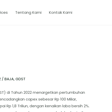
ices
Tentang Kami
Kontak Kami
2
/
BAJA
,
GDST
DST) di Tahun 2022 menargetkan pertumbuhan
ncadangkan capex sebesar Rp 100 Miliar,
Rp 1,8 Triliun, dengan kenaikan laba bersih 2%.