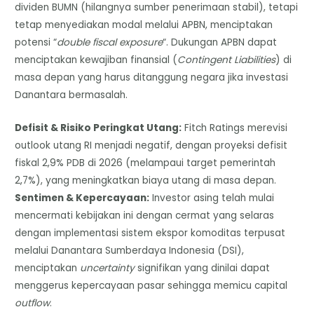
dividen BUMN (hilangnya sumber penerimaan stabil), tetapi
tetap menyediakan modal melalui APBN, menciptakan
potensi “
double fiscal exposure
“. Dukungan APBN dapat
menciptakan kewajiban finansial (
Contingent Liabilities
) di
masa depan yang harus ditanggung negara jika investasi
Danantara bermasalah.
Defisit & Risiko Peringkat Utang:
Fitch Ratings merevisi
outlook utang RI menjadi negatif, dengan proyeksi defisit
fiskal 2,9% PDB di 2026 (melampaui target pemerintah
2,7%), yang meningkatkan biaya utang di masa depan.
Sentimen & Kepercayaan:
Investor asing telah mulai
mencermati kebijakan ini dengan cermat yang selaras
dengan implementasi sistem ekspor komoditas terpusat
melalui Danantara Sumberdaya Indonesia (DSI),
menciptakan
uncertainty
signifikan yang dinilai dapat
menggerus kepercayaan pasar sehingga memicu capital
outflow
.