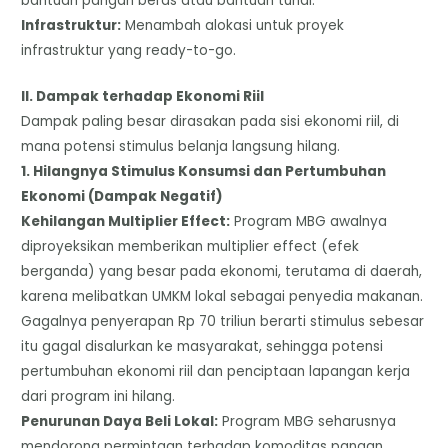
bantuan pangan beras atau bantuan tunai.
​Infrastruktur:
Menambah alokasi untuk proyek
infrastruktur yang ready-to-go.
​II. Dampak terhadap Ekonomi Riil
​Dampak paling besar dirasakan pada sisi ekonomi riil, di
mana potensi stimulus belanja langsung hilang.
​1. Hilangnya Stimulus Konsumsi dan Pertumbuhan
Ekonomi (Dampak Negatif)
​Kehilangan Multiplier Effect:
Program MBG awalnya
diproyeksikan memberikan multiplier effect (efek
berganda) yang besar pada ekonomi, terutama di daerah,
karena melibatkan UMKM lokal sebagai penyedia makanan.
Gagalnya penyerapan Rp 70 triliun berarti stimulus sebesar
itu gagal disalurkan ke masyarakat, sehingga potensi
pertumbuhan ekonomi riil dan penciptaan lapangan kerja
dari program ini hilang.
​Penurunan Daya Beli Lokal:
Program MBG seharusnya
mendorong permintaan terhadap komoditas pangan