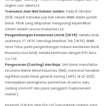
Lingkar Luar Jakarta II.
​Transaksi Jual-Beli Saham Jumbo:
Pada 8 Oktober
2025, terjadi transaksi jual-beli saham BNBR dalam jumlah
besar. Pihak yang dilaporkan mengurangi kepemilikan
saham adalah Levoca Enterprise Ltd.
Pengembangan Kendaraan Listrik (VKTR):
Melalui anak
usahanya, PT VKTR Teknologi Mobilitas Tbk (VKTR), BNBR
terus fokus pada pengembangan industri kendaraan listrik,
khususnya bus listrik, melalui kemitraan dengan BYD Auto
Co. Ltd.
​Pengecoran (Casting) dan Baja:
Unit bisnis manufaktur,
terutama Bakrie Metal Industries (BMI), mencatat kenaikan
signifikan pada bisnis general casting (48%) di Q1-2025,
menunjukkan peningkatan permintaan di sektor suku
cadang otomotif dan pasar pengganti (replacement
market).
Investasi UOB Kay Hian Pte Ltd (perusahaan pialang yang