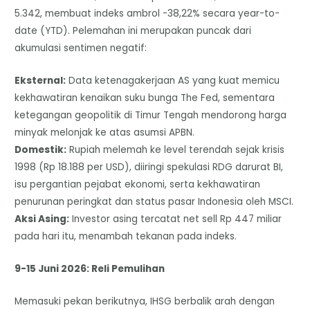
5.342, membuat indeks ambrol -38,22% secara year-to-
date (YTD). Pelemahan ini merupakan puncak dari
akumulasi sentimen negatif:
Eksternal:
Data ketenagakerjaan AS yang kuat memicu
kekhawatiran kenaikan suku bunga The Fed, sementara
ketegangan geopolitik di Timur Tengah mendorong harga
minyak melonjak ke atas asumsi APBN.
Domestik:
Rupiah melemah ke level terendah sejak krisis
1998 (Rp 18.188 per USD), diiringi spekulasi RDG darurat BI,
isu pergantian pejabat ekonomi, serta kekhawatiran
penurunan peringkat dan status pasar Indonesia oleh MSCI.
Aksi Asing:
Investor asing tercatat net sell Rp 447 miliar
pada hari itu, menambah tekanan pada indeks.
9-15 Juni 2026: Reli Pemulihan
Memasuki pekan berikutnya, IHSG berbalik arah dengan