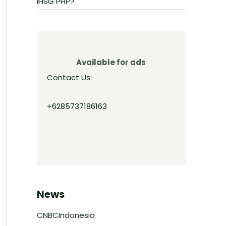
IHSG PHP?
Available for ads
Contact Us:
+6285737186163
News
CNBCIndonesia