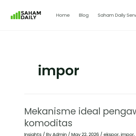
Home
Blog
Saham Daily Serv
impor
Mekanisme ideal penga
komoditas
Insights
/ By
Admin
/
May 22, 2026
/
ekspor
,
impor
,