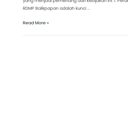
yang menjadi pemenang dari kebijakan ini: ​1. P
RDMP Balikpapan adalah kunci …
Read More »