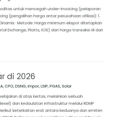
ditas untuk mencegah under-invoicing (pelaporan
ing (pengalihan harga antar perusahaan afiliasi): 1.
Dinamis · Metode: Harga minimum ekspor ditetapkan
 Exchange, Platts, ICIS) dan harga transaksi riil dari
r di 2026
RA
,
CPO
,
DSNG
,
impor
,
LSIP
,
PGAS
,
Solar
kebijakan di atas kertas, melainkan sebuah
iesel) dan kedaulatan infrastruktur melalui RDMP
Berikut keterkaitan erat antara keduanya dan emiten