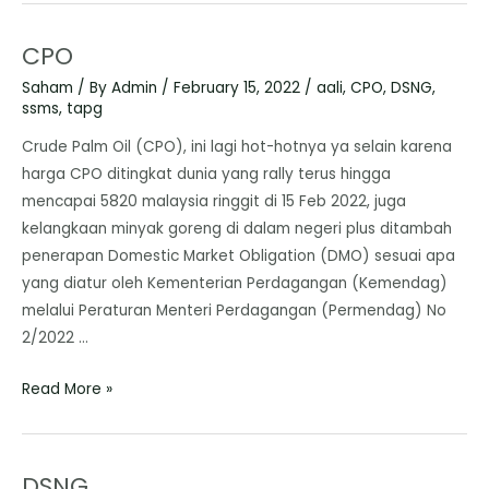
CPO
Saham
/ By
Admin
/
February 15, 2022
/
aali
,
CPO
,
DSNG
,
ssms
,
tapg
Crude Palm Oil (CPO), ini lagi hot-hotnya ya selain karena
harga CPO ditingkat dunia yang rally terus hingga
mencapai 5820 malaysia ringgit di 15 Feb 2022, juga
kelangkaan minyak goreng di dalam negeri plus ditambah
penerapan Domestic Market Obligation (DMO) sesuai apa
yang diatur oleh Kementerian Perdagangan (Kemendag)
melalui Peraturan Menteri Perdagangan (Permendag) No
2/2022 …
Read More »
DSNG