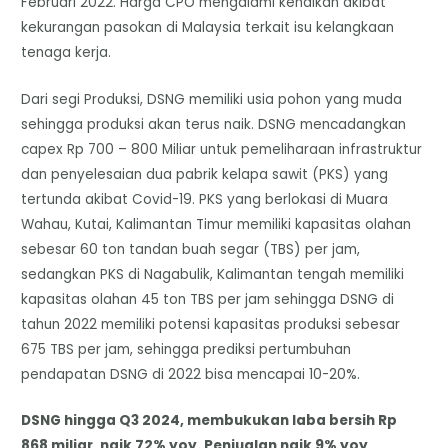
Februari 2022. Harga CPO mengalami kenaikan akibat
kekurangan pasokan di Malaysia terkait isu kelangkaan
tenaga kerja.
Dari segi Produksi, DSNG memiliki usia pohon yang muda
sehingga produksi akan terus naik. DSNG mencadangkan
capex Rp 700 – 800 Miliar untuk pemeliharaan infrastruktur
dan penyelesaian dua pabrik kelapa sawit (PKS) yang
tertunda akibat Covid-19. PKS yang berlokasi di Muara
Wahau, Kutai, Kalimantan Timur memiliki kapasitas olahan
sebesar 60 ton tandan buah segar (TBS) per jam,
sedangkan PKS di Nagabulik, Kalimantan tengah memiliki
kapasitas olahan 45 ton TBS per jam sehingga DSNG di
tahun 2022 memiliki potensi kapasitas produksi sebesar
675 TBS per jam, sehingga prediksi pertumbuhan
pendapatan DSNG di 2022 bisa mencapai 10-20%.
DSNG hingga Q3 2024, membukukan laba bersih Rp
868 miliar, naik 72% yoy. Penjualan naik 9% yoy