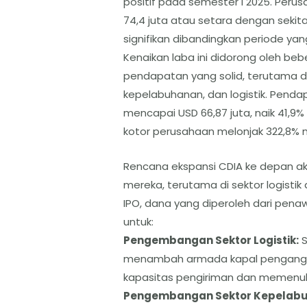
positif pada semester I 2025. Per
74,4 juta atau setara dengan sekitar
signifikan dibandingkan periode y
​Kenaikan laba ini didorong oleh b
pendapatan yang solid, terutama dar
kepelabuhanan, dan logistik. Penda
mencapai USD 66,87 juta, naik 41,9%
kotor perusahaan melonjak 322,8% me
Rencana ekspansi CDIA ke depan a
mereka, terutama di sektor logisti
IPO, dana yang diperoleh dari pen
untuk:
​Pengembangan Sektor Logistik:
S
menambah armada kapal pengangkut
kapasitas pengiriman dan memenuh
​Pengembangan Sektor Kepelab