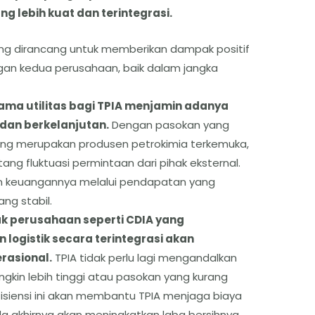
g lebih kuat dan terintegrasi.
ng dirancang untuk memberikan dampak positif
ngan kedua perusahaan, baik dalam jangka
tama utilitas bagi TPIA menjamin adanya
dan berkelanjutan.
Dengan pasokan yang
ang merupakan produsen petrokimia terkemuka,
ntang fluktuasi permintaan dari pihak eksternal.
ran keuangannya melalui pendapatan yang
ng stabil.
 anak perusahaan seperti CDIA yang
 logistik secara terintegrasi akan
rasional.
TPIA tidak perlu lagi mengandalkan
gkin lebih tinggi atau pasokan yang kurang
fisiensi ini akan membantu TPIA menjaga biaya
da akhirnya akan meningkatkan laba bersihnya.