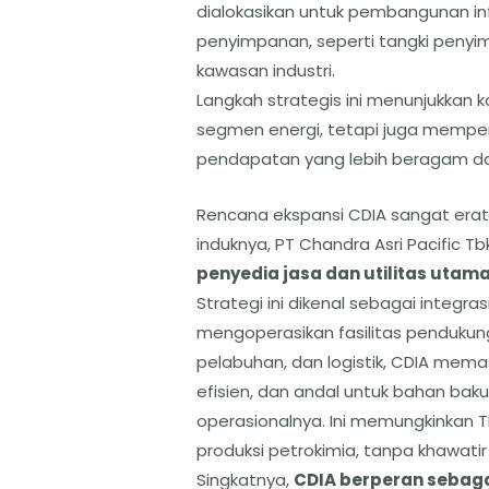
dialokasikan untuk pembangunan inf
penyimpanan, seperti tangki penyim
kawasan industri.
​Langkah strategis ini menunjukka
segmen energi, tetapi juga memperku
pendapatan yang lebih beragam da
Rencana ekspansi CDIA sangat era
induknya, PT Chandra Asri Pacific Tb
penyedia jasa dan utilitas utama
​Strategi ini dikenal sebagai integ
mengoperasikan fasilitas pendukung 
pelabuhan, dan logistik, CDIA memas
efisien, dan andal untuk bahan bak
operasionalnya. Ini memungkinkan TPI
produksi petrokimia, tanpa khawatir 
Singkatnya,
CDIA berperan sebaga