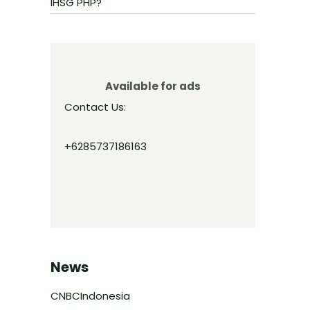
IHSG PHP?
Available for ads
Contact Us:
+6285737186163
News
CNBCIndonesia