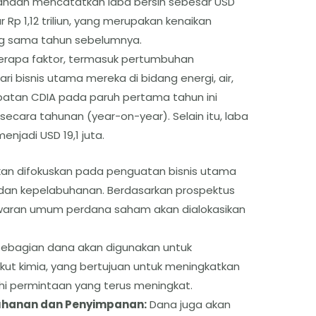
usahaan mencatatkan laba bersih sebesar USD
 Rp 1,12 triliun, yang merupakan kenaikan
ang sama tahun sebelumnya.
eberapa faktor, termasuk pertumbuhan
i bisnis utama mereka di bidang energi, air,
patan CDIA pada paruh pertama tahun ini
 secara tahunan (year-on-year). Selain itu, laba
njadi USD 19,1 juta.
kan difokuskan pada penguatan bisnis utama
k dan kepelabuhanan. Berdasarkan prospektus
awaran umum perdana saham akan dialokasikan
ebagian dana akan digunakan untuk
 kimia, yang bertujuan untuk meningkatkan
i permintaan yang terus meningkat.
uhanan dan Penyimpanan:
Dana juga akan