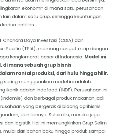
n “lingkaran ekonomi” di mana satu perusahaan
lain dalam satu grup, sehingga keuntungan
h kedua entitas.
PT Chandra Daya Investasi (CDIA) dan
ri Pacific (TPIA), memang sangat mirip dengan
apa konglomerat besar di Indonesia.
Model ini
l, di mana sebuah grup bisnis
am rantai produksi, dari hulu hingga hilir.
g sering menggunakan model ini adalah:
g ikonik adalah Indofood (INDF). Perusahaan ini
 (Indomie) dan berbagai produk makanan jadi
perusahaan yang bergerak di bidang agribisnis
gandum, dan lainnya. Selain itu, mereka juga
busi dan logistik. Hal ini memungkinkan Grup Salim
, mulai dari bahan baku hingga produk sampai