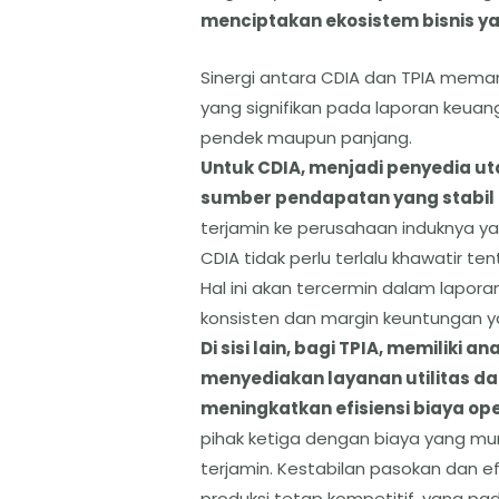
menciptakan ekosistem bisnis yan
Sinergi antara CDIA dan TPIA mema
yang signifikan pada laporan keua
pendek maupun panjang.
​Untuk CDIA, menjadi penyedia u
sumber pendapatan yang stabil 
terjamin ke perusahaan induknya y
CDIA tidak perlu terlalu khawatir te
Hal ini akan tercermin dalam lapo
konsisten dan margin keuntungan ya
​Di sisi lain, bagi TPIA, memiliki
menyediakan layanan utilitas dan
meningkatkan efisiensi biaya ope
pihak ketiga dengan biaya yang mun
terjamin. Kestabilan pasokan dan e
produksi tetap kompetitif, yang pa