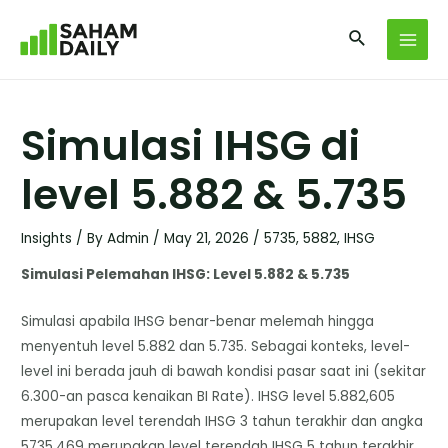
Simulasi IHSG di
level 5.882 & 5.735
Insights
/ By
Admin
/
May 21, 2026
/
5735
,
5882
,
IHSG
Simulasi Pelemahan IHSG: Level 5.882 & 5.735
Simulasi apabila IHSG benar-benar melemah hingga
menyentuh level 5.882 dan 5.735. Sebagai konteks, level-
level ini berada jauh di bawah kondisi pasar saat ini (sekitar
6.300-an pasca kenaikan BI Rate). IHSG level 5.882,605
merupakan level terendah IHSG 3 tahun terakhir dan angka
5735,469 merupakan level terendah IHSG 5 tahun terakhir.