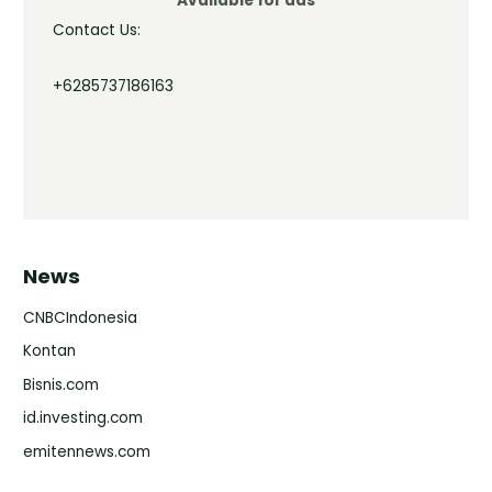
Available for ads
Contact Us:
+6285737186163
News
CNBCIndonesia
Kontan
Bisnis.com
id.investing.com
emitennews.com