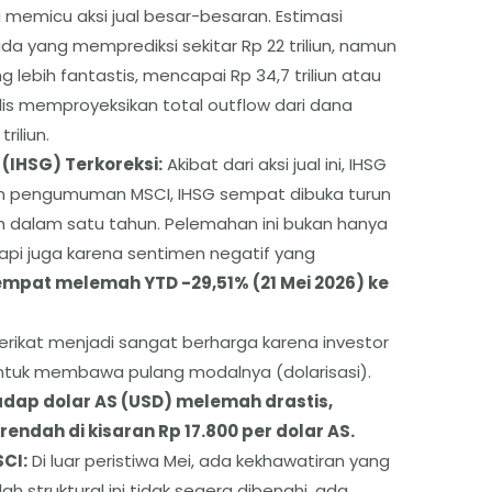
 memicu aksi jual besar-besaran. Estimasi
ada yang memprediksi sekitar Rp 22 triliun, namun
lebih fantastis, mencapai Rp 34,7 triliun atau
is memproyeksikan total outflow dari dana
riliun.
(IHSG) Terkoreksi:
Akibat dari aksi jual ini, IHSG
ah pengumuman MSCI, IHSG sempat dibuka turun
h dalam satu tahun. Pelemahan ini bukan hanya
api juga karena sentimen negatif yang
empat melemah YTD -29,51% (21 Mei 2026) ke
erikat menjadi sangat berharga karena investor
ntuk membawa pulang modalnya (dolarisasi).
hadap dolar AS (USD) melemah drastis,
endah di kisaran Rp 17.800 per dolar AS.
CI:
Di luar peristiwa Mei, ada kekhawatiran yang
ah struktural ini tidak segera dibenahi, ada