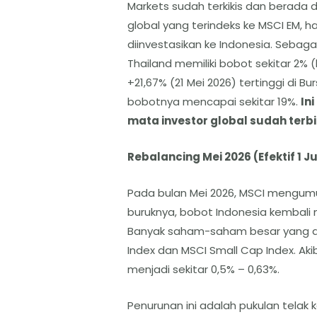
Markets sudah terkikis dan berada di
global yang terindeks ke MSCI EM, 
diinvestasikan ke Indonesia. Sebag
Thailand memiliki bobot sekitar 2% 
+21,67% (21 Mei 2026) tertinggi di B
bobotnya mencapai sekitar 19%.
In
mata investor global sudah terbil
Rebalancing Mei 2026 (Efektif 1 J
Pada bulan Mei 2026, MSCI mengumum
buruknya, bobot Indonesia kembali
Banyak saham-saham besar yang dik
Index dan MSCI Small Cap Index. Ak
menjadi sekitar 0,5% – 0,63%.
Penurunan ini adalah pukulan telak 