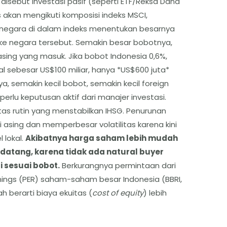
 disebut investasi pasif (seperti ETF/Reksa Dana
s akan mengikuti komposisi indeks MSCI,
 negara di dalam indeks menentukan besarnya
 ke negara tersebut. Semakin besar bobotnya,
sing yang masuk. Jika bobot Indonesia 0,6%,
al sebesar US$100 miliar, hanya *US$600 juta*
, semakin kecil bobot, semakin kecil foreign
erlu keputusan aktif dari manajer investasi.
itas rutin yang menstabilkan IHSG. Penurunan
asing dan memperbesar volatilitas karena kini
l lokal.
Akibatnya harga saham lebih mudah
 datang, karena tidak ada natural buyer
 sesuai bobot.
Berkurangnya permintaan dari
ings (PER) saham-saham besar Indonesia (BBRI,
ah berarti biaya ekuitas (
cost of equity
) lebih