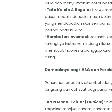
likuid dan menyulitkan investor bes
· Tata Kelola & Regulasi:
MSCI menil
pasar modal Indonesia masih belum
yang mendapatkan skor sempurna. 
perlindungan hukum.
· Hambatan Investasi:
Batasan kep
kurangnya instrumen lindung nilai sep
membuat Indonesia dianggap kurang
asing.
Dampaknya bagi IHSG dan Pere
Penurunan bobot ini, ditambah d
langsung dan dahsyat bagi pasar k
· Arus Modal Keluar (
Outflow
):
Inv
terpaksa menjual saham-saham Indo