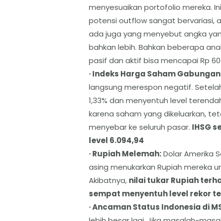
menyesuaikan portofolio mereka. Ini
potensi outflow sangat bervariasi, 
ada juga yang menyebut angka yang 
bahkan lebih. Bahkan beberapa anal
pasif dan aktif bisa mencapai Rp 60 t
· Indeks Harga Saham Gabungan 
langsung merespon negatif. Setel
1,33% dan menyentuh level terenda
karena saham yang dikeluarkan, tet
menyebar ke seluruh pasar.
IHSG s
level 6.094,94
· Rupiah Melemah:
Dolar Amerika S
asing menukarkan Rupiah mereka u
Akibatnya,
nilai tukar Rupiah ter
sempat menyentuh level rekor ter
· Ancaman Status Indonesia di MS
lebih besar lagi. Jika masalah-masal