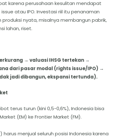
ambat karena perusahaan kesulitan mendapat
 issue atau IPO. Investasi riil itu penanaman
n produksi nyata, misalnya membangun pabrik,
i lahan, riset.
berkurang → valuasi IHSG tertekan →
a dari pasar modal (rights issue/IPO) →
tidak jadi dibangun, ekspansi tertunda).
ket
ot terus turun (kini 0,5-0,6%), Indonesia bisa
Market (EM) ke Frontier Market (FM).
) harus menjual seluruh posisi Indonesia karena