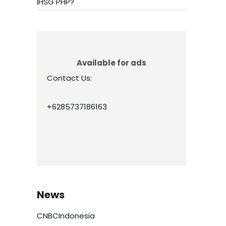
IHSG PHP?
Available for ads
Contact Us:
+6285737186163
News
CNBCIndonesia