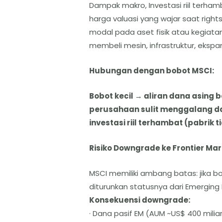
Dampak makro, Investasi riil terh
harga valuasi yang wajar saat rights
modal pada aset fisik atau kegiata
membeli mesin, infrastruktur, ekspans
Hubungan dengan bobot MSCI:
Bobot kecil → aliran dana asing 
perusahaan sulit menggalang dan
investasi riil terhambat (pabrik 
Risiko Downgrade ke Frontier Mar
MSCI memiliki ambang batas: jika bob
diturunkan statusnya dari Emerging 
Konsekuensi downgrade:
· Dana pasif EM (AUM ~US$ 400 miliar