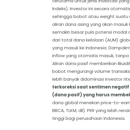
terutama untuk jenis investasi yang
Indeks). Investor ini secara otomati
sehingga bobot atau weight suatu
aliran dana asing yang akan masuk
semakin besar pula potensi modal a
dari total dana kelolaan (AUM) glob
yang masuk ke Indonesia. Dampaknya
inflow yang otomatis masuk, tanpa p
Aliran dana pasif memberikan likuid
bobot mengurangi volume transaksi 
lebih banyak didominasi investor rite
terkoreksi saat sentimen negatif
(dana pasif) yang harus membeli
dana global menekan price-to-earn
BBCA, TLKM, dll). PER yang lebih rend
tinggi bagi perusahaan Indonesia.