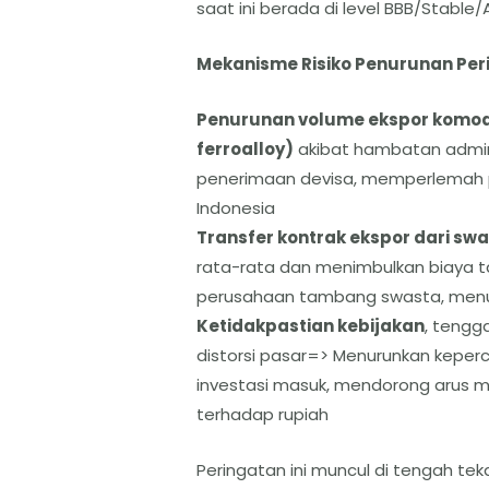
saat ini berada di level BBB/Stable/
Mekanisme Risiko Penurunan Per
Penurunan volume ekspor komodit
ferroalloy)
akibat hambatan admini
penerimaan devisa, memperlemah pos
Indonesia
Transfer kontrak ekspor dari sw
rata-rata dan menimbulkan biaya t
perusahaan tambang swasta, menur
Ketidakpastian kebijakan
, tengg
distorsi pasar=> Menurunkan keper
investasi masuk, mendorong arus 
terhadap rupiah
Peringatan ini muncul di tengah te