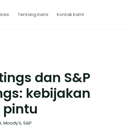
ices
Tentang Kami
Kontak Kami
tings dan S&P
ngs: kebijakan
 pintu
r
,
Moody's
,
S&P