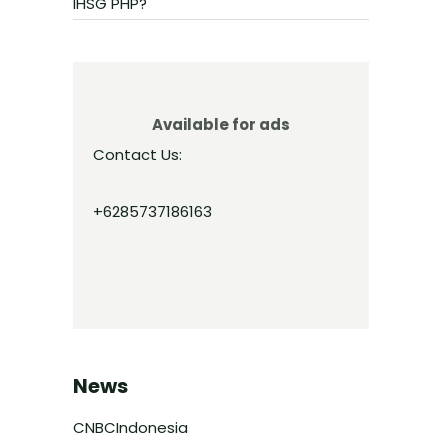
IHSG PHP?
Available for ads
Contact Us:
+6285737186163
News
CNBCIndonesia