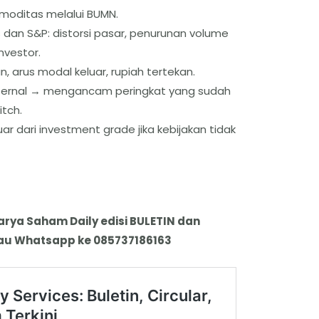
komoditas melalui BUMN.
dan S&P: distorsi pasar, penurunan volume
nvestor.
, arus modal keluar, rupiah tertekan.
sternal → mengancam peringkat yang sudah
itch.
r dari investment grade jika kebijakan tidak
karya Saham Daily edisi BULETIN dan
 atau Whatsapp ke 085737186163