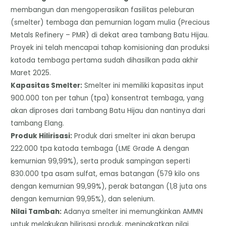
membangun dan mengoperasikan fasilitas peleburan
(smelter) tembaga dan pemurnian logam mulia (Precious
Metals Refinery – PMR) di dekat area tambang Batu Hijau.
Proyek ini telah mencapai tahap komisioning dan produksi
katoda tembaga pertama sudah dihasilkan pada akhir
Maret 2025.
​Kapasitas Smelter:
Smelter ini memiliki kapasitas input
900.000 ton per tahun (tpa) konsentrat tembaga, yang
akan diproses dari tambang Batu Hijau dan nantinya dari
tambang Elang.
​Produk Hilirisasi:
Produk dari smelter ini akan berupa
222.000 tpa katoda tembaga (LME Grade A dengan
kemurnian 99,99%), serta produk sampingan seperti
830.000 tpa asam sulfat, emas batangan (579 kilo ons
dengan kemurnian 99,99%), perak batangan (1,8 juta ons
dengan kemurnian 99,95%), dan selenium.
​Nilai Tambah:
Adanya smelter ini memungkinkan AMMN
untuk melakukan hilirisasi produk, meningkatkan nilai