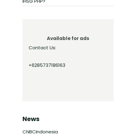
IHSG PHP?
Available for ads
Contact Us:
+6285737186163
News
CNBCIndonesia