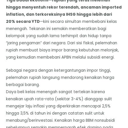
Tiga badai ekonomi—rupiah yang terus melemah
hingga menyentuh rekor terendah, ancaman imported
inflation, dan terkoreksinya IHSG hingga lebih dari
20% secara YTD
—kini secara simultan membebani kelas
menengah. Tekanan ini semakin memberatkan bagi
kelompok yang sudah lama terhimpit dan hidup tanpa
“jaring pengaman” dari negara. Dari sisi fiskal, pelemahan
rupiah membuat biaya impor barang kebutuhan melonjak,
yang kemudian membebani APBN melalui subsidi energi.
Sebagai negara dengan ketergantungan impor tinggi,
pelemahan rupiah langsung mendorong kenaikan harga
berbagai barang.
Daya beli kelas menengah sangat tertekan karena
kenaikan upah rata-rata (sekitar 3-4%) dianggap sulit
mengejar laju inflasi yang diperkirakan mencapai 2,5%
hingga 3,5% di tahun ini dengan catatan sulit untuk
menabung/berinvestasi. Kenaikan harga BBM nonsubsidi
sebelumnya semakin memperparah efek domino pada