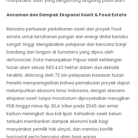
masyarakat adat yang bergantung langsung pada alam.
Ancaman dan Dampak Ekspansi Sawit & Food Estate
Rencana perluasan perkebunan sawit dan proyek food
estate untuk ketahanan pangan dan energi dinilai berisiko
sangat tinggi. Mengabaikan pelajaran dari bencana banjir
bandang dan longsor di Sumatera yang dipicu oleh
deforestasi. Data menunjukkan Papua telah kehilangan
hutan alam seluas 663.443 hektar dalam dua dekade
terakhir, didorong oleh 72 izin pelepasan kawasan hutan.
Peneliti memperingatkan bahwa pemaksaan proyek dapat
melumpuhkan ekonomi timur Indonesia, dengan skenario
ekspansi sawit tanpa moratorium diproyeksikan merugikan
PDB hingga minus Rp 30,4 triliun pada 2045 dan emisi
karbon meningkat dua kali lipat. Kehadiran sawit belum
terbukti memberikan dampak ekonomi baik bagi
masyarakat pemilik hak ulayat, dan memicu konflik
horizontal serta bencana alam bagi warga.