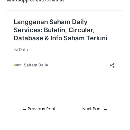
Whatsapp ke 085737186163
←
Previous Post
Next Post
→