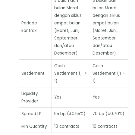
3 bulan dari
3 bulan dari
bulan Maret
bulan Maret
dengan siklus
dengan siklus
Periode
empat bulan
empat bulan
kontrak
(Maret, Juni,
(Maret, Juni,
September
September
dan/atau
dan/atau
Desember)
Desember)
Cash
Cash
Settlement
Settlement (T +
Settlement (T +
1)
1)
Liquidity
Yes
Yes
Provider
Spread LP
55 bp (±0.55%)
70 bp (±0.70%)
Min Quantity
10 contracts
10 contracts