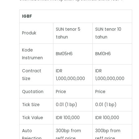
IGBF
SUN tenor 5
SUN tenor 10
Produk
tahun
tahun
Kode
BM05H6
BM10H6
Instrumen
Contract
IDR
IDR
Size
1,000,000,000
1,000,000,000
Quotation
Price
Price
Tick Size
0.01 (1 bp)
0.01 (1 bp)
Tick Value
IDR 100,000
IDR 100,000
Auto
300bp from
300bp from
Rejection
reff price
reff price