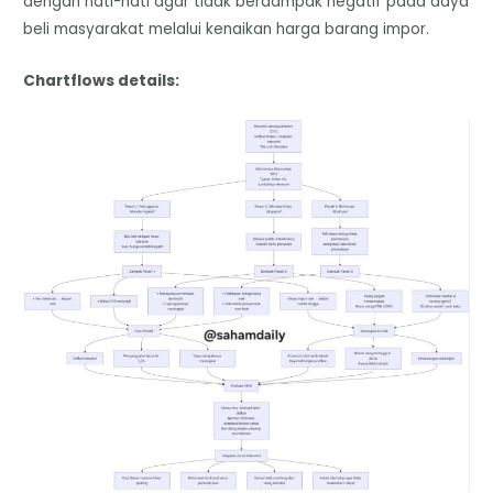
dengan hati-hati agar tidak berdampak negatif pada daya
beli masyarakat melalui kenaikan harga barang impor.
Chartflows details: