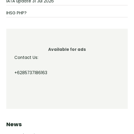
IATA update 31 Jul 2026
IHSG PHP?
Available for ads
Contact Us:
+6285737186163
News