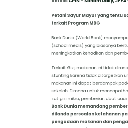
details
CPIN – Saham Daily,
JPFA 
Petani Sayur Mayur yang tentu
terkait Program MBG
Bank Dunia (World Bank) menyampai
(school meals) yang biasanya bertu
meningkatkan kehadiran dan pembela
Terkait Gizi, makanan ini tidak di
stunting karena tidak ditargetkan 
makanan ini dapat berdampak pada 
sekolah. Dimana untuk mencapai hasi
zat gizi mikro, pemberian obat cacin
Bank Dunia memandang pemberia
dilanda persoalan ketahanan pan
pengadaan makanan dan pengawas