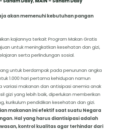
– Saham Daily
,
MAIN – Saham Daily
 saja akan memenuhi kebutuhan pangan
kan kajiannya terkait Program Makan Gratis
juan untuk meningkatkan kesehatan dan gizi,
jaran serta perlindungan sosial.
rancang untuk berdampak pada penurunan angka
untuk 1.000 hari pertama kehidupan namun
variasi makanan dan antisipasi anemia anak
l gizi yang lebih baik, diperlukan memberikan
g, kurikulum pendidikan kesehatan dan gizi.
n makanan ini efektif saat suatu Negara
gan. Hal yang harus diantisipasi adalah
an, kontrol kualitas agar terhindar dari