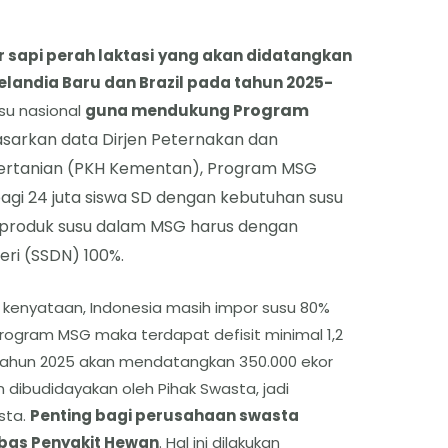
r sapi perah laktasi
yang akan didatangkan
Selandia Baru dan Brazil pada tahun 2025-
rogram
su nasional
guna mendukung P
asarkan data Dirjen Peternakan dan
ertanian (PKH Kementan), Program MSG
bagi 24 juta siswa SD dengan kebutuhan susu
ta produk susu dalam MSG harus dengan
ri (SSDN) 100%.
kenyataan, Indonesia masih impor susu 80%
rogram MSG maka terdapat defisit minimal 1,2
i Tahun 2025 akan mendatangkan 350.000 ekor
n dibudidayakan oleh Pihak Swasta, jadi
sta.
Penting bagi perusahaan swasta
bas Penyakit Hewan
. Hal ini dilakukan