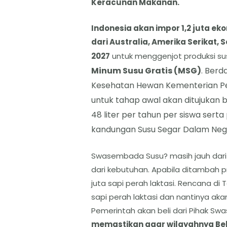
Keracunan Makanan.
Indonesia akan impor 1,2 juta eko
dari Australia, Amerika Serikat, 
2027
untuk menggenjot produksi su
Minum Susu Gratis (MSG)
. Berd
Kesehatan Hewan Kementerian P
untuk tahap awal akan ditujukan 
48 liter per tahun per siswa ser
kandungan Susu Segar Dalam Nege
Swasembada Susu? masih jauh dari 
dari kebutuhan. Apabila ditambah p
juta sapi perah laktasi. Rencana d
sapi perah laktasi dan nantinya aka
Pemerintah akan beli dari Pihak Swa
memastikan agar wilayahnya Be