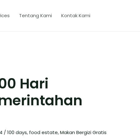
ices
Tentang Kami
Kontak Kami
00 Hari
merintahan
24
/
100 days
,
food estate
,
Makan Bergizi Gratis