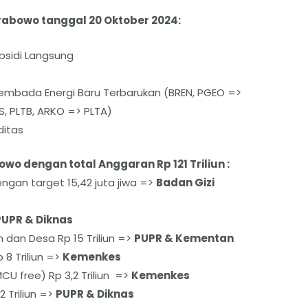
rabowo tanggal 20 Oktober 2024:
bsidi Langsung
mbada Energi Baru Terbarukan (BREN, PGEO =>
S, PLTB, ARKO => PLTA)
ditas
wo dengan total Anggaran Rp 121 Triliun :
 dengan target 15,42 juta jiwa =>
Badan Gizi
PUPR & Diknas
 dan Desa Rp 15 Triliun =>
PUPR & Kementan
 8 Triliun =>
Kemenkes
CU free) Rp 3,2 Triliun =>
Kemenkes
2 Triliun =>
PUPR & Diknas