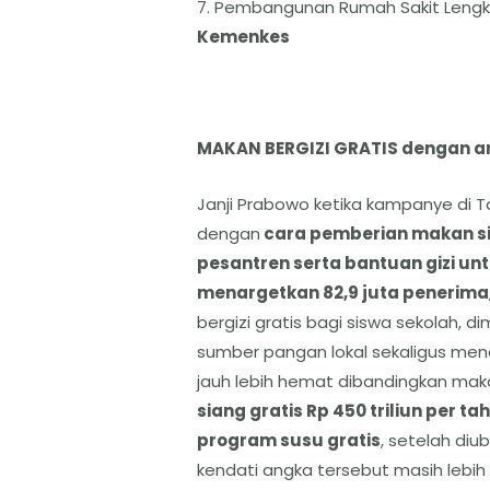
7. ⁠Pembangunan Rumah Sakit Lengkap
Kemenkes
MAKAN BERGIZI GRATIS dengan ang
Janji Prabowo ketika kampanye di T
dengan
cara pemberian makan sia
pesantren serta bantuan gizi unt
menargetkan 82,9 juta penerima
bergizi gratis bagi siswa sekolah,
sumber pangan lokal sekaligus men
jauh lebih hemat dibandingkan maka
siang gratis Rp 450 triliun per t
program susu gratis
, setelah diu
kendati angka tersebut masih lebi