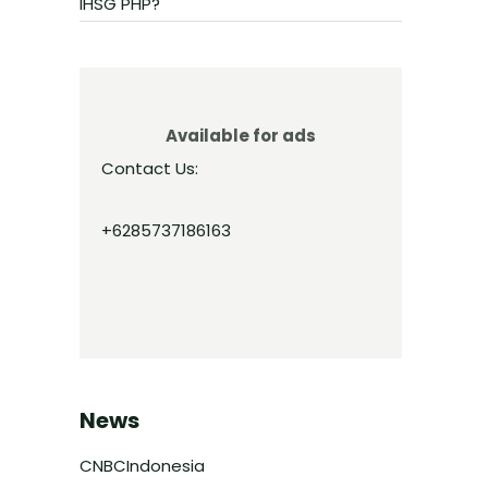
IHSG PHP?
Available for ads
Contact Us:
+6285737186163
News
CNBCIndonesia