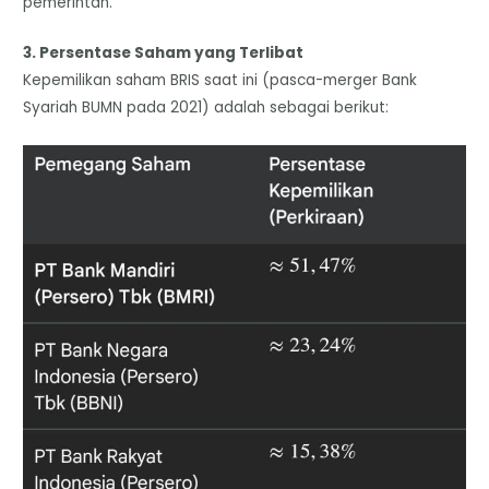
pemerintah.
​3. Persentase Saham yang Terlibat
​Kepemilikan saham BRIS saat ini (pasca-merger Bank
Syariah BUMN pada 2021) adalah sebagai berikut: