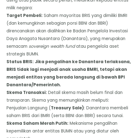
asing atau publik secara penuh, melainkan kepada entitas
milik negara:
​Target Pembeli:
Saham mayoritas BRIS yang dimiliki BMRI
(dan kemungkinan sebagian porsi BBNI dan BBRI)
direncanakan akan dialihkan ke Badan Pengelola Investasi
Daya Anagata Nusantara (Danantara), yang merupakan
semacam
sovereign wealth fund
atau pengelola aset
strategis BUMN.
​Status BRIS:
Jika pengalihan ke Danantara terlaksana,
BRIS tidak lagi menjadi anak usaha BMRI, tetapi akan
menjadi entitas yang berada langsung di bawah BPI
Danantara/Pemerintah.
​Skema Transaksi:
Detail skema masih belum final dan
transparan. Skema yang memungkinkan meliputi:
​Penjualan Langsung (
Treasury Sale)
: Danantara membeli
saham BRIS dari BMRI (serta BBNI dan BBRI) secara tunai.
​Skema Saham Merah Putih:
Mekanisme pengalihan
kepemilikan antar entitas BUMN atau yang diatur oleh