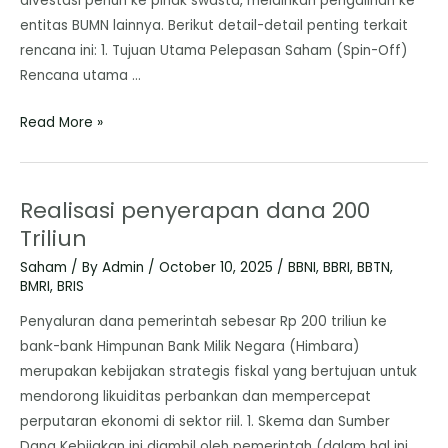
divestasi penuh ke pihak swasta, melainkan pengalihan ke
entitas BUMN lainnya. ​Berikut detail-detail penting terkait
rencana ini: ​1. Tujuan Utama Pelepasan Saham (Spin-Off) ​
Rencana utama …
Read More »
Realisasi penyerapan dana 200
Triliun
Saham
/ By
Admin
/
October 10, 2025
/
BBNI
,
BBRI
,
BBTN
,
BMRI
,
BRIS
Penyaluran dana pemerintah sebesar Rp 200 triliun ke
bank-bank Himpunan Bank Milik Negara (Himbara)
merupakan kebijakan strategis fiskal yang bertujuan untuk
mendorong likuiditas perbankan dan mempercepat
perputaran ekonomi di sektor riil. ​1. Skema dan Sumber
Dana ​Kebijakan ini diambil oleh pemerintah (dalam hal ini,