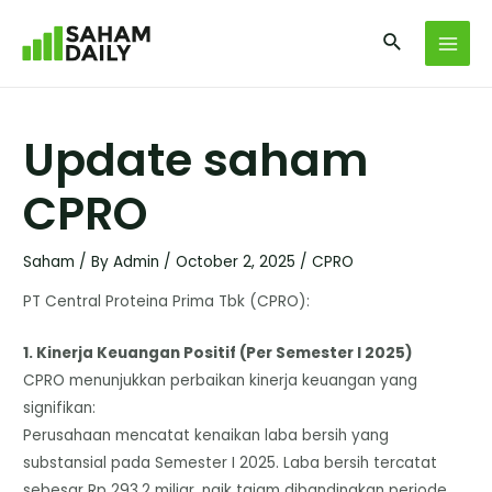
Update saham
CPRO
Saham
/ By
Admin
/
October 2, 2025
/
CPRO
PT Central Proteina Prima Tbk (CPRO):
​1. Kinerja Keuangan Positif (Per Semester I 2025)
​CPRO menunjukkan perbaikan kinerja keuangan yang
signifikan:
Perusahaan mencatat kenaikan laba bersih yang
substansial pada Semester I 2025. Laba bersih tercatat
sebesar Rp 293,2 miliar, naik tajam dibandingkan periode