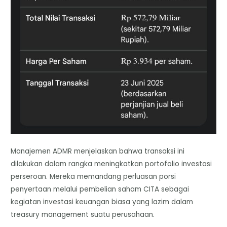
Manajemen ADMR menjelaskan bahwa transaksi ini
dilakukan dalam rangka meningkatkan portofolio investasi
perseroan. Mereka memandang perluasan porsi
penyertaan melalui pembelian saham CITA sebagai
kegiatan investasi keuangan biasa yang lazim dalam
treasury management suatu perusahaan.