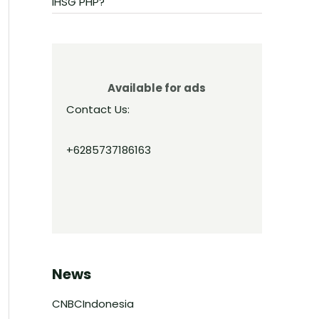
IHSG PHP?
Available for ads
Contact Us:
+6285737186163
News
CNBCIndonesia