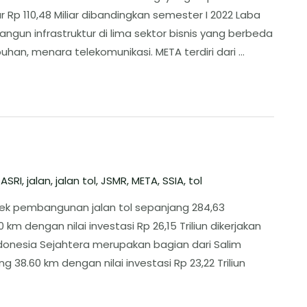
r Rp 110,48 Miliar dibandingkan semester I 2022 Laba
angun infrastruktur di lima sektor bisnis yang berbeda
abuhan, menara telekomunikasi. META terdiri dari …
,
ASRI
,
jalan
,
jalan tol
,
JSMR
,
META
,
SSIA
,
tol
yek pembangunan jalan tol sepanjang 284,63
km dengan nilai investasi Rp 26,15 Triliun dikerjakan
ndonesia Sejahtera merupakan bagian dari Salim
38.60 km dengan nilai investasi Rp 23,22 Triliun