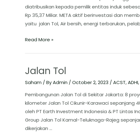
diatribusikan kepada pemilik entitas induk sebesa
Rp 35,37 Miliar. META aktif berinvestasi dan memb
yaitu jalan Tol, Air bersih, energi terbarukan, pel
Read More »
Jalan Tol
Saham
/ By
Admin
/
October 2, 2023
/
ACST
,
ADHI
Pembangunan Jalan Tol di Sekitar Jakarta: 8 pro
kilometer Jalan Tol Cikunir-Karawaci sepanjang 40 
oleh PT Earth Investment Indonesia & PT Lintas I
Group Jalan Tol Kamal-Teluknaga-Rajeg sepanjang 
dikerjakan …