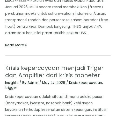
MSCI FREEZE – Pukulan Awal dari Indeks Global Pada akhir
Januari 2026, MSCI secara resmi membekukan (freeze)
perubahan indeks untuk saham-saham Indonesia. Alasan:
transparansi rendah dan persentase saham beredar (free
float) terlalu kecil. Dampak langsung: · IHSG anjlok 7,4%
dalam satu hari, nilai pasar terkikis sekitar US$ …
Read More »
Krisis kepercayaan menjadi Triger
dan Amplifier dari krisis moneter
Insights
/ By
Admin
/
May 27, 2026
/
Krisis kepercayaan
,
trigger
Krisis kepercayaan adalah situasi di mana pelaku pasar
(masyarakat, investor, nasabah bank) kehilangan
keyakinan terhadap kesehatan sistem keuangan, institusi