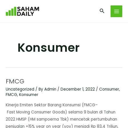
Konsumer
FMCG
Uncategorized
/ By
Admin
/
December 1, 2022
/
Consumer
,
FMCG
,
Konsumer
Kinerja Emiten Sektor Barang Konsumsi (FMCG–
Fast Moving Consumer Goods) selama 9 bulan di Tahun
2022 HMSP (HM sampoerna Tbk) mencetak pertumbuhan
penjualan +15% year on year (yoy) menjadi Rp 83,4 Triliun,