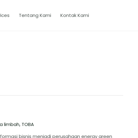
ices
Tentang Kami
Kontak Kami
la limbah
,
TOBA
formasi bisnis menjadi perusahaan energy green