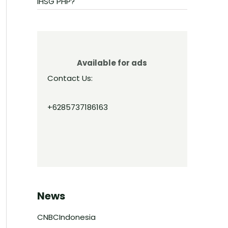
IHSG PHP?
Available for ads
Contact Us:
+6285737186163
News
CNBCIndonesia