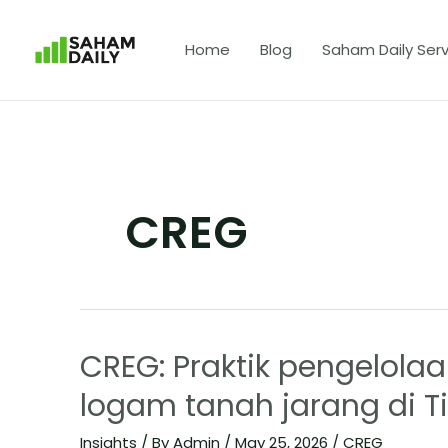
Home
Blog
Saham Daily Serv
CREG
CREG: Praktik pengelolaa
logam tanah jarang di T
Insights
/ By
Admin
/
May 25, 2026
/
CREG