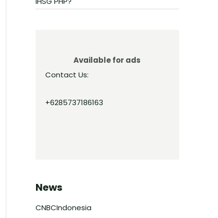
IHSG PHP?
Available for ads
Contact Us:
+6285737186163
News
CNBCIndonesia