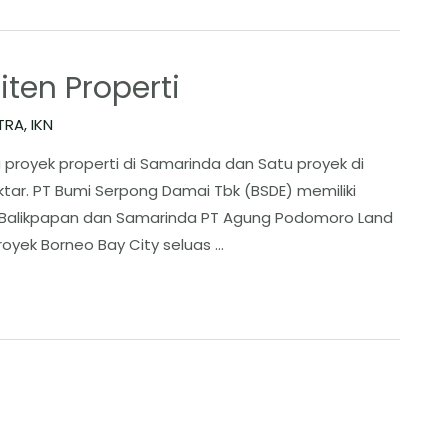
ten Properti
TRA
,
IKN
 proyek properti di Samarinda dan Satu proyek di
ktar. PT Bumi Serpong Damai Tbk (BSDE) memiliki
, Balikpapan dan Samarinda PT Agung Podomoro Land
royek Borneo Bay City seluas …