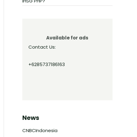
IHSG PHP?
Available for ads
Contact Us:
+6285737186163
News
CNBCIndonesia