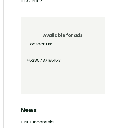
IHSG PHP?
Available for ads
Contact Us:
+6285737186163
News
CNBCIndonesia