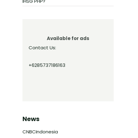
IHSG PHP?
Available for ads
Contact Us:
+6285737186163
News
CNBCIndonesia