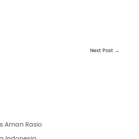
Next Post
→
s Aman Rasio
g Indonesia