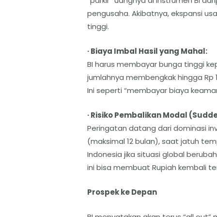
“parkir” uangnya di instrumen BI da
pengusaha. Akibatnya, ekspansi us
tinggi.
· Biaya Imbal Hasil yang Mahal:
BI harus membayar bunga tinggi ke
jumlahnya membengkak hingga Rp 1.0
Ini seperti “membayar biaya keaman
· Risiko Pembalikan Modal (Sudde
Peringatan datang dari dominasi inv
(maksimal 12 bulan), saat jatuh tem
Indonesia jika situasi global berubah
ini bisa membuat Rupiah kembali te
Prospek ke Depan
BI menyatakan akan terus “all out”