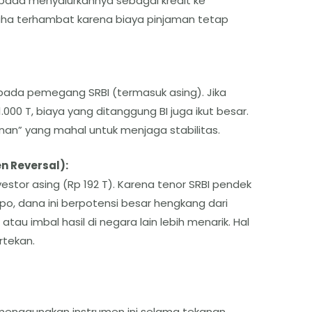
ripada menyalurkannya sebagai kredit ke
aha terhambat karena biaya pinjaman tetap
pada pemegang SRBI (termasuk asing). Jika
00 T, biaya yang ditanggung BI juga ikut besar.
an” yang mahal untuk menjaga stabilitas.
n Reversal):
estor asing (Rp 192 T). Karena tenor SRBI pendek
po, dana ini berpotensi besar hengkang dari
 atau imbal hasil di negara lain lebih menarik. Hal
rtekan.
 menggunakan instrumen ini selama tekanan