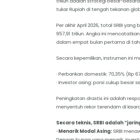
triliun adalah strategi besar-besara
tukar Rupiah di tengah tekanan glob
Per akhir April 2026, total SRBI yang 
957,91 triliun. Angka ini mencatatkan
dalam empat bulan pertama di tah
Secara kepemilikan, instrumen ini m
· Perbankan domestik: 70,35% (Rp 67
· Investor asing: porsi cukup besar seki
Peningkatan drastis ini adalah re
menyentuh rekor terendam di kisaran
Secara teknis, SRBI adalah “jar
· Menarik Modal Asing:
SRBI menawa
Dengan bunga yang menarik, inves