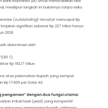
n Bank Indonesia (BI) untuk menstabilkan nilai
al, meskipun langkah ini bukannya tanpa risiko.
beredar (
outstanding
) tercatat mencapai Rp
 lonjakan signifikan sebesar Rp 227 triliun hanya
un 2026.
asih didominasi oleh:
3,90 T).
tar Rp 192,17 triliun.
spons atas pelemahan Rupiah yang sempat
 Rp 17.600 per Dolar AS.
ing pengaman” dengan dua fungsi utama:
rkan imbal hasil (yield) yang kompetitif.
tor asing mau memegang Rupiah, sehingga