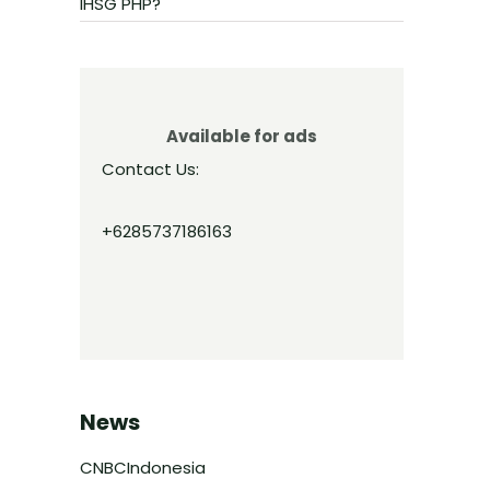
IHSG PHP?
Available for ads
Contact Us:
+6285737186163
News
CNBCIndonesia