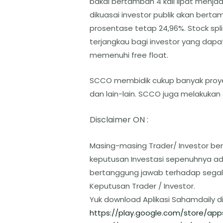
bakal bertambah 4 kali lipat menja
dikuasai investor publik akan ber
prosentase tetap 24,96%. Stock spli
terjangkau bagi investor yang dapa
memenuhi free float.
SCCO membidik cukup banyak proyek 
dan lain-lain. SCCO juga melakukan 
Disclaimer ON :
Masing-masing Trader/ Investor ber
keputusan Investasi sepenuhnya ada
bertanggung jawab terhadap segal
Keputusan Trader / Investor.
Yuk download Aplikasi Sahamdaily d
https://play.google.com/store/
app