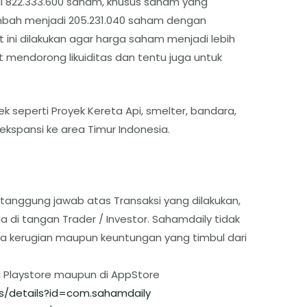
di 822.333.600 saham, khusus saham yang
tambah menjadi 205.231.040 saham dengan
t ini dilakukan agar harga saham menjadi lebih
t mendorong likuiditas dan tentu juga untuk
seperti Proyek Kereta Api, smelter, bandara,
ekspansi ke area Timur Indonesia.
tanggung jawab atas Transaksi yang dilakukan,
 di tangan Trader / Investor. Sahamdaily tidak
a kerugian maupun keuntungan yang timbul dari
i Playstore maupun di AppStore
s/details?id=com.sahamdaily