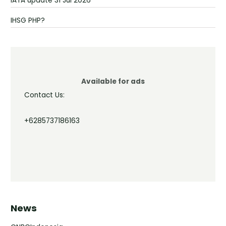
IATA update 31 Jul 2026
IHSG PHP?
Available for ads
Contact Us:
+6285737186163
News